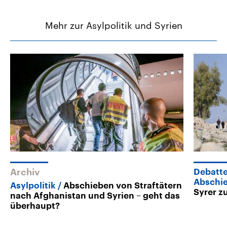
Mehr zur Asylpolitik und Syrien
Archiv
Debatte
Abschi
Asylpolitik
Abschieben von Straftätern
Syrer z
nach Afghanistan und Syrien – geht das
überhaupt?