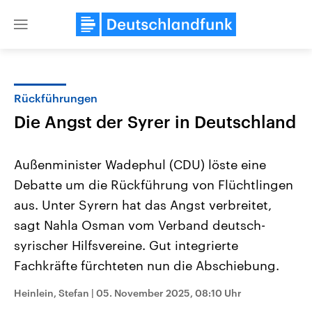
Close
menu
Rückführungen
Themen
Die Angst der Syrer in Deutschland
Außenminister Wadephul (CDU) löste eine
Debatte um die Rückführung von Flüchtlingen
aus. Unter Syrern hat das Angst verbreitet,
sagt Nahla Osman vom Verband deutsch-
syrischer Hilfsvereine. Gut integrierte
Landtagswahl Sachsen-Anhalt
USA
2026
Aktuelle Beiträge, Analys
Fachkräfte fürchteten nun die Abschiebung.
Alle Informationen
Hintergründe
Sachsen-Anhalt wählt am 6.
Wirtschaftlich und militäri
September 2026 einen neuen
gehören die Vereinigten S
Heinlein, Stefan
|
05. November 2025, 08:10 Uhr
Landtag. Seit 2021 wird das
den mächtigsten Ländern 
Bundesland von einer Koalition aus
mit großem Einfluss auf d