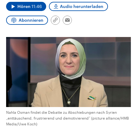
CDU, SPD und FDP regiert.-
aktuelle Weltgeschehen.
Hören
11:46
Audio herunterladen
Umfragen, Prognosen,
Wahlprogramme, aktuelle Berichte
Sendungen
Programm
Podcasts
und Hintergründe zu den Parteien
Abonnieren
Link
Email
und Kandidaten der anstehenden
kopieren/teilen
Wahl.
Audio-Archiv
Nahla Osman findet die Debatte zu Abschiebungen nach Syrien
„enttäuschend, frustrierend und demotivierend“ (picture alliance/HMB
Media/Uwe Koch)