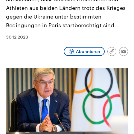
aktuelle Weltgeschehen.
Diese wird wie die Hisboll
Athleten aus beiden Ländern trotz des Krieges
Libanon vom Iran unterstüt
gegen die Ukraine unter bestimmten
Sendungen
Programm
Podcasts
Bedingungen in Paris startberechtigt sind.
Audio-Archiv
30.12.2023
Abonnieren
Link
Emai
kopieren/te