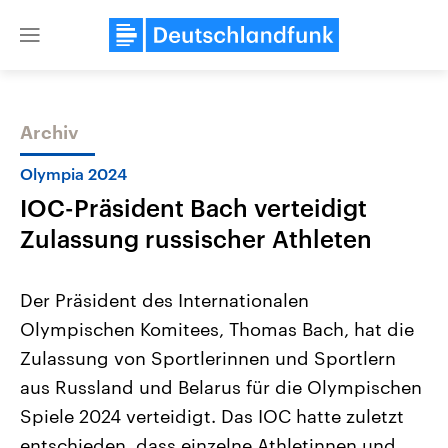
Close
menu
Archiv
Themen
Olympia 2024
IOC-Präsident Bach verteidigt
Zulassung russischer Athleten
Der Präsident des Internationalen
Olympischen Komitees, Thomas Bach, hat die
USA
Nahostkonflikt
Zulassung von Sportlerinnen und Sportlern
Aktuelle Beiträge, Analysen und
Aktuelle Lage und Hinter
Der Überfall der palästine
Hintergründe
aus Russland und Belarus für die Olympischen
Wirtschaftlich und militärisch
Terrororganisation Hamas
gehören die Vereinigten Staaten zu
Oktober 2023 auf Israel ha
Spiele 2024 verteidigt. Das IOC hatte zuletzt
den mächtigsten Ländern der Erde,
Region wieder die Gewalt 
entschieden, dass einzelne Athletinnen und
mit großem Einfluss auf das
Israel möchte die Hamas z