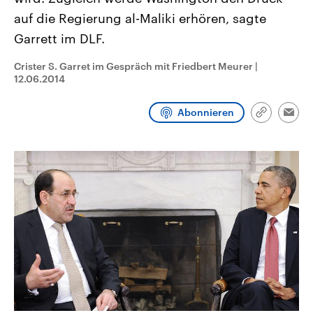
CDU, SPD und FDP regiert.-
aktuelle Weltgeschehen.
auf die Regierung al-Maliki erhören, sagte
Umfragen, Prognosen,
Wahlprogramme, aktuelle Berichte
Garrett im DLF.
Sendungen
Programm
Podcasts
und Hintergründe zu den Parteien
und Kandidaten der anstehenden
Wahl.
Crister S. Garret im Gespräch mit Friedbert Meurer
|
Audio-Archiv
12.06.2014
Abonnieren
Link
Emai
kopieren/te