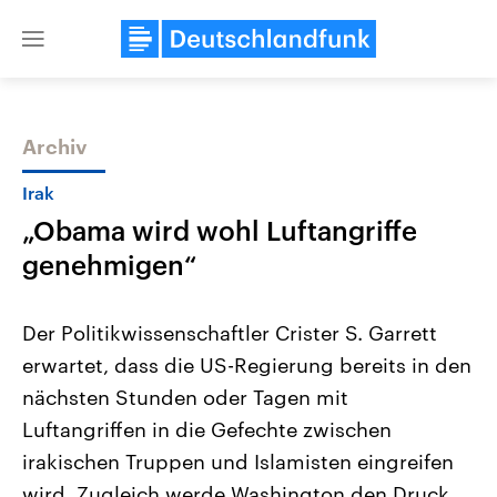
Close
menu
Archiv
Themen
Irak
„Obama wird wohl Luftangriffe
genehmigen“
Der Politikwissenschaftler Crister S. Garrett
erwartet, dass die US-Regierung bereits in den
Landtagswahl Sachsen-Anhalt
USA
nächsten Stunden oder Tagen mit
2026
Aktuelle Beiträge, Analys
Alle Informationen
Hintergründe
Luftangriffen in die Gefechte zwischen
Sachsen-Anhalt wählt am 6.
Wirtschaftlich und militäri
September 2026 einen neuen
gehören die Vereinigten S
irakischen Truppen und Islamisten eingreifen
Landtag. Seit 2021 wird das
den mächtigsten Ländern 
wird. Zugleich werde Washington den Druck
Bundesland von einer Koalition aus
mit großem Einfluss auf d