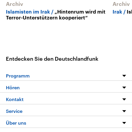
Archiv
Archiv
Islamisten im Irak
„Hintenrum wird mit
Irak
I
Terror-Unterstützern kooperiert“
Entdecken Sie den Deutschlandfunk
Programm
Programm
Hören
Alle Sendungen
Livestream
Kontakt
Die Nachrichten
Audios
Hörerservice
Service
Nachrichtenleicht
Podcasts
Social Media
FAQ
Über uns
Neue Beiträge auf dlf.de
Deutschlandfunk App
Newsletter