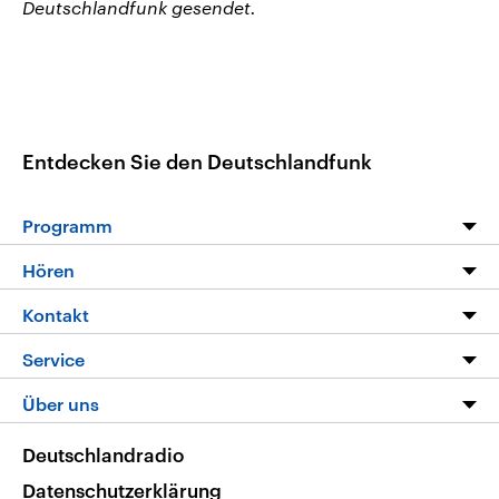
Deutschlandfunk gesendet.
Entdecken Sie den Deutschlandfunk
Programm
Programm
Hören
Alle Sendungen
Livestream
Kontakt
Die Nachrichten
Audios
Hörerservice
Service
Nachrichtenleicht
Podcasts
Social Media
FAQ
Über uns
Neue Beiträge auf dlf.de
Deutschlandfunk App
Newsletter
Deutschlandradio
Themen-Schwerpunkte
Nachrichten App
Deutschlandradio
Veranstaltungen
Presse
Frequenzen
Datenschutzerklärung