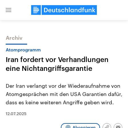
Close
menu
Archiv
Themen
Atomprogramm
Iran fordert vor Verhandlungen
eine Nichtangriffsgarantie
Der Iran verlangt vor der Wiederaufnahme von
Atomgesprächen mit den USA Garantien dafür,
Landtagswahl Sachsen-Anhalt
USA
dass es keine weiteren Angriffe geben wird.
2026
Aktuelle Beiträge, Analys
Alle Informationen
Hintergründe
Sachsen-Anhalt wählt am 6.
Wirtschaftlich und militäri
12.07.2025
September 2026 einen neuen
gehören die Vereinigten S
Landtag. Seit 2021 wird das
den mächtigsten Ländern 
Bundesland von einer Koalition aus
mit großem Einfluss auf d
Abonnieren