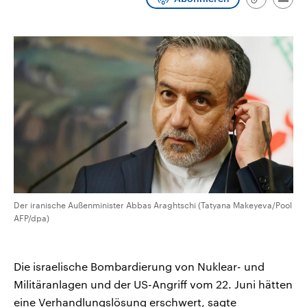
Link
Emai
CDU, SPD und FDP regiert.-
aktuelle Weltgeschehen.
kopieren/te
Umfragen, Prognosen,
Wahlprogramme, aktuelle Berichte
Sendungen
Programm
Podcasts
und Hintergründe zu den Parteien
und Kandidaten der anstehenden
Wahl.
Audio-Archiv
Der iranische Außenminister Abbas Araghtschi (Tatyana Makeyeva/Pool
AFP/dpa)
Die israelische Bombardierung von Nuklear- und
Militäranlagen und der US-Angriff vom 22. Juni hätten
eine Verhandlungslösung erschwert, sagte