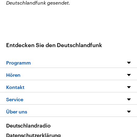
Deutschlandfunk gesendet.
Entdecken Sie den Deutschlandfunk
Programm
Programm
Hören
Alle Sendungen
Livestream
Kontakt
Die Nachrichten
Audios
Hörerservice
Service
Nachrichtenleicht
Podcasts
Social Media
FAQ
Über uns
Neue Beiträge auf dlf.de
Deutschlandfunk App
Newsletter
Deutschlandradio
Themen-Schwerpunkte
Nachrichten App
Deutschlandradio
Veranstaltungen
Presse
Frequenzen
Datenschutzerklärung