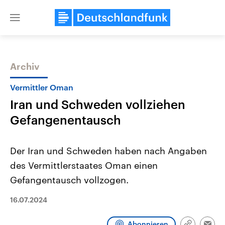
Close
menu
Archiv
Themen
Vermittler Oman
Iran und Schweden vollziehen
Gefangenentausch
Der Iran und Schweden haben nach Angaben
des Vermittlerstaates Oman einen
Landtagswahl Sachsen-Anhalt
USA
Gefangentausch vollzogen.
2026
Aktuelle Beiträge, Analys
Alle Informationen
Hintergründe
Sachsen-Anhalt wählt am 6.
Wirtschaftlich und militäri
16.07.2024
September 2026 einen neuen
gehören die Vereinigten S
Landtag. Seit 2021 wird das
den mächtigsten Ländern 
Bundesland von einer Koalition aus
mit großem Einfluss auf d
Abonnieren