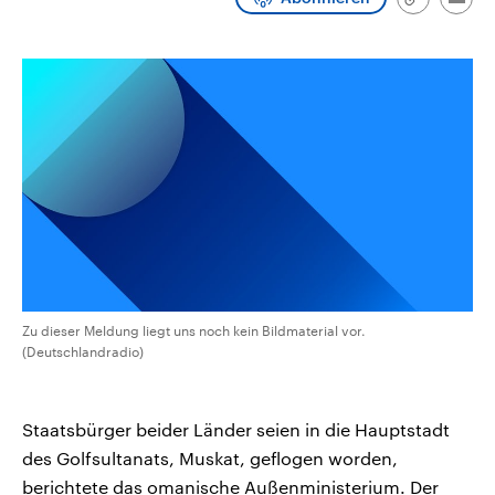
Link
Emai
CDU, SPD und FDP regiert.-
aktuelle Weltgeschehen.
kopieren/te
Umfragen, Prognosen,
Wahlprogramme, aktuelle Berichte
Sendungen
Programm
Podcasts
und Hintergründe zu den Parteien
und Kandidaten der anstehenden
Wahl.
Audio-Archiv
Zu dieser Meldung liegt uns noch kein Bildmaterial vor.
(Deutschlandradio)
Staatsbürger beider Länder seien in die Hauptstadt
des Golfsultanats, Muskat, geflogen worden,
berichtete das omanische Außenministerium. Der