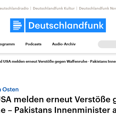
eutschlandradio
Deutschlandfunk Kultur
Deutschlandfunk No
rogramm
Podcasts
Audio-Archiv
Wirtschaft
Wissen
Kultur
Europa
Gesellschaf
nd USA melden erneut Verstöße gegen Waffenruhe - Pakistans Innen
n Osten
USA melden erneut Verstöße
e – Pakistans Innenminister a
Nahostkonflikt
Iran
le Beiträge,
Aktuelle Lage und
Aktuelle Lage und