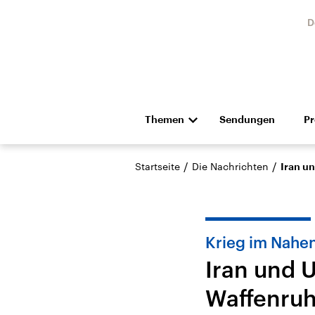
D
Themen
Sendungen
P
Die Nachrichten
Politik
/
/
Startseite
Die Nachrichten
Iran u
Hörspiel und Feature
Musik
Krieg im Nahe
Iran und 
Waffenruh
Landtagswahl Sachsen-
USA
Anhalt 2026
Aktuel