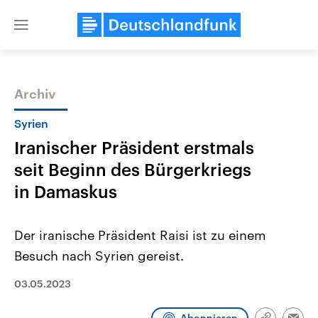
Close
menu
Archiv
Themen
Syrien
Iranischer Präsident erstmals
seit Beginn des Bürgerkriegs
in Damaskus
Der iranische Präsident Raisi ist zu einem
Landtagswahl Sachsen-Anhalt
USA
Besuch nach Syrien gereist.
2026
Aktuelle Beiträge, Analys
Alle Informationen
Hintergründe
Sachsen-Anhalt wählt am 6.
Wirtschaftlich und militäri
03.05.2023
September 2026 einen neuen
gehören die Vereinigten S
Landtag. Seit 2021 wird das
den mächtigsten Ländern 
Bundesland von einer Koalition aus
mit großem Einfluss auf d
Abonnieren