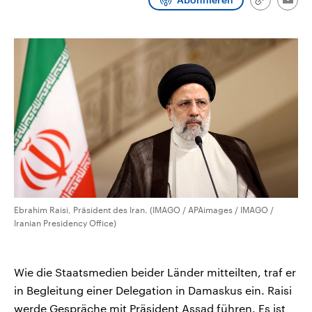
Link
Emai
CDU, SPD und FDP regiert.-
aktuelle Weltgeschehen.
kopieren/te
Umfragen, Prognosen,
Wahlprogramme, aktuelle Berichte
Sendungen
Programm
Podcasts
und Hintergründe zu den Parteien
und Kandidaten der anstehenden
Wahl.
Audio-Archiv
Ebrahim Raisi, Präsident des Iran. (IMAGO / APAimages / IMAGO /
Iranian Presidency Office)
Wie die Staatsmedien beider Länder mitteilten, traf er
in Begleitung einer Delegation in Damaskus ein. Raisi
werde Gespräche mit Präsident Assad führen. Es ist