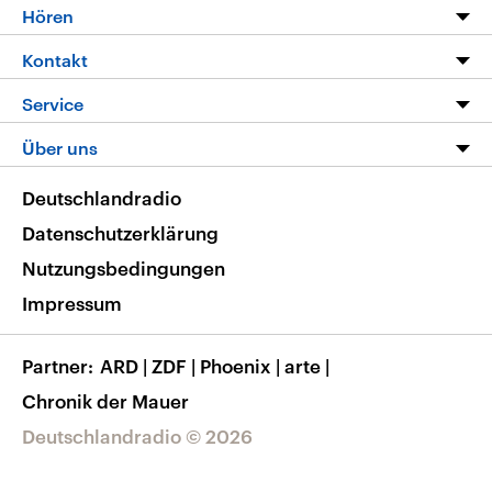
Programm
Hören
Alle Sendungen
Livestream
Kontakt
Die Nachrichten
Audios
Hörerservice
Service
Nachrichtenleicht
Podcasts
Social Media
FAQ
Über uns
Neue Beiträge auf dlf.de
Deutschlandfunk App
Newsletter
Deutschlandradio
Themen-Schwerpunkte
Nachrichten App
Deutschlandradio
Veranstaltungen
Presse
Frequenzen
Datenschutzerklärung
Musikliste
Ausbildung und Karriere
Nutzungsbedingungen
RSS
Transparenz
Impressum
Korrekturen
Barrierefreiheit
Partner
ARD
|
ZDF
|
Phoenix
|
arte
|
Chronik der Mauer
Deutschlandradio © 2026