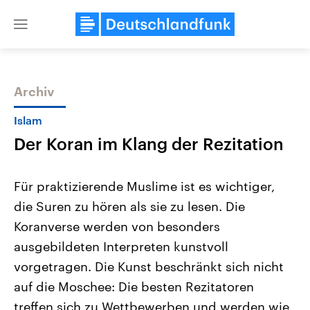
Close
menu
Archiv
Themen
Islam
Der Koran im Klang der Rezitation
Für praktizierende Muslime ist es wichtiger,
die Suren zu hören als sie zu lesen. Die
Koranverse werden von besonders
Landtagswahl Sachsen-Anhalt
USA
ausgebildeten Interpreten kunstvoll
2026
Aktuelle Beiträge, Analys
Alle Informationen
vorgetragen. Die Kunst beschränkt sich nicht
Hintergründe
Sachsen-Anhalt wählt am 6.
Wirtschaftlich und militäri
auf die Moschee: Die besten Rezitatoren
September 2026 einen neuen
gehören die Vereinigten S
Landtag. Seit 2021 wird das
den mächtigsten Ländern 
treffen sich zu Wettbewerben und werden wie
Bundesland von einer Koalition aus
mit großem Einfluss auf d