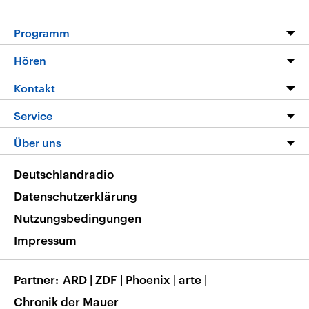
Programm
Programm
Hören
Alle Sendungen
Livestream
Kontakt
Die Nachrichten
Audios
Hörerservice
Service
Nachrichtenleicht
Podcasts
Social Media
FAQ
Über uns
Neue Beiträge auf dlf.de
Deutschlandfunk App
Newsletter
Deutschlandradio
Themen-Schwerpunkte
Nachrichten App
Deutschlandradio
Veranstaltungen
Presse
Frequenzen
Datenschutzerklärung
Musikliste
Ausbildung und Karriere
Nutzungsbedingungen
RSS
Transparenz
Impressum
Korrekturen
Barrierefreiheit
Partner
ARD
|
ZDF
|
Phoenix
|
arte
|
Chronik der Mauer