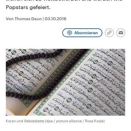
CDU, SPD und FDP regiert.-
aktuelle Weltgeschehen.
Popstars gefeiert.
Umfragen, Prognosen,
Wahlprogramme, aktuelle Berichte
Sendungen
Programm
Podcasts
und Hintergründe zu den Parteien
Von Thomas Daun
|
03.10.2018
und Kandidaten der anstehenden
Wahl.
Audio-Archiv
Abonnieren
Link
Emai
kopieren/te
Koran und Gebetskette (dpa / picture alliance / Roos Koole)