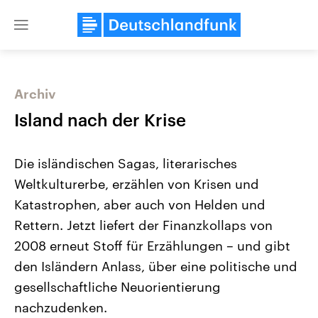
Close
menu
Archiv
Themen
Island nach der Krise
Die isländischen Sagas, literarisches
Weltkulturerbe, erzählen von Krisen und
Katastrophen, aber auch von Helden und
Rettern. Jetzt liefert der Finanzkollaps von
2008 erneut Stoff für Erzählungen – und gibt
Landtagswahl Sachsen-Anhalt
USA
2026
Aktuelle Beiträge, Analys
den Isländern Anlass, über eine politische und
Alle Informationen
Hintergründe
Sachsen-Anhalt wählt am 6.
Wirtschaftlich und militäri
gesellschaftliche Neuorientierung
September 2026 einen neuen
gehören die Vereinigten S
Landtag. Seit 2021 wird das
den mächtigsten Ländern 
nachzudenken.
Bundesland von einer Koalition aus
mit großem Einfluss auf d