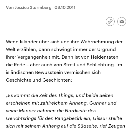
CDU, SPD und FDP regiert.-
aktuelle Weltgeschehen.
Von Jessica Sturmberg
|
08.10.2011
Umfragen, Prognosen,
Wahlprogramme, aktuelle Berichte
Sendungen
Programm
Podcasts
und Hintergründe zu den Parteien
und Kandidaten der anstehenden
Link
Emai
Wahl.
kopieren/te
Audio-Archiv
Wenn Isländer über sich und ihre Wahrnehmung der
Welt erzählen, dann schwingt immer der Urgrund
ihrer Vergangenheit mit. Dann ist von Heldentaten
die Rede – aber auch von Streit und Schlichtung. Im
isländischen Bewusstsein vermischen sich
Geschichte und Geschichten:
„Es kommt die Zeit des Things, und beide Seiten
erscheinen mit zahlreichem Anhang. Gunnar und
seine Männer nahmen die Nordseite des
Gerichtsrings für den Rangábezirk ein, Gissur stellte
sich mit seinem Anhang auf die Südseite, rief Zeugen