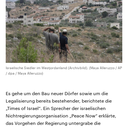
CDU, SPD und FDP regiert.-
aktuelle Weltgeschehen.
Umfragen, Prognosen,
Wahlprogramme, aktuelle Berichte
Sendungen
Programm
Podcasts
und Hintergründe zu den Parteien
und Kandidaten der anstehenden
Wahl.
Audio-Archiv
Israelische Siedler im Westjordanland (Archivbild). (Maya Alleruzzo / AP
/ dpa / Maya Alleruzzo)
Es gehe um den Bau neuer Dörfer sowie um die
Legalisierung bereits bestehender, berichtete die
„Times of Israel“. Ein Sprecher der israelischen
Nichtregierungsorganisation „Peace Now“ erklärte,
das Vorgehen der Regierung untergrabe die