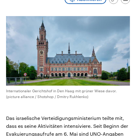
Link
Emai
CDU, SPD und FDP regiert.-
aktuelle Weltgeschehen.
kopieren/te
Umfragen, Prognosen,
Wahlprogramme, aktuelle Berichte
Sendungen
Programm
Podcasts
und Hintergründe zu den Parteien
und Kandidaten der anstehenden
Wahl.
Audio-Archiv
Internationaler Gerichtshof in Den Haag mit grüner Wiese davor.
(picture alliance / Shotshop / Dmitry Rukhlenko)
Das israelische Verteidigungsministerium teilte mit,
dass es seine Aktivitäten intensiviere. Seit Beginn der
Evakuierungsaufrufe am 6. Mai sind UNO-Angaben