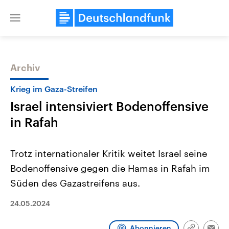
Close
menu
Archiv
Themen
Krieg im Gaza-Streifen
Israel intensiviert Bodenoffensive
in Rafah
Trotz internationaler Kritik weitet Israel seine
Bodenoffensive gegen die Hamas in Rafah im
Landtagswahl Sachsen-Anhalt
USA
Süden des Gazastreifens aus.
2026
Aktuelle Beiträge, Analys
Alle Informationen
Hintergründe
Sachsen-Anhalt wählt am 6.
Wirtschaftlich und militäri
24.05.2024
September 2026 einen neuen
gehören die Vereinigten S
Landtag. Seit 2021 wird das
den mächtigsten Ländern 
Bundesland von einer Koalition aus
mit großem Einfluss auf d
Abonnieren