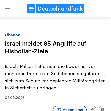
Close
menu
Libanon
Themen
Israel meldet 85 Angriffe auf
Hisbollah-Ziele
Israels Militär hat erneut die Bewohner von
mehreren Dörfern im Südlibanon aufgefordert,
sich zum Schutz vor geplanten Militärangriffen
USA
Nahostkonflikt
in Sicherheit zu bringen.
Aktuelle Beiträge, Analysen und
Aktuelle Lage und Hinter
Der Überfall der palästine
Hintergründe
09.05.2026
Wirtschaftlich und militärisch
Terrororganisation Hamas
gehören die Vereinigten Staaten zu
Oktober 2023 auf Israel ha
den mächtigsten Ländern der Erde,
Region wieder die Gewalt 
Abonnieren
mit großem Einfluss auf das
Israel möchte die Hamas z