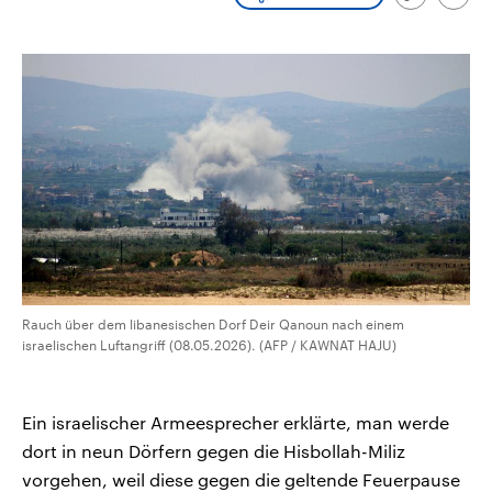
Link
Emai
aktuelle Weltgeschehen.
Diese wird wie die Hisboll
kopieren/te
Libanon vom Iran unterstüt
Sendungen
Programm
Podcasts
Audio-Archiv
Rauch über dem libanesischen Dorf Deir Qanoun nach einem
israelischen Luftangriff (08.05.2026). (AFP / KAWNAT HAJU)
Ein israelischer Armeesprecher erklärte, man werde
dort in neun Dörfern gegen die Hisbollah-Miliz
vorgehen, weil diese gegen die geltende Feuerpause