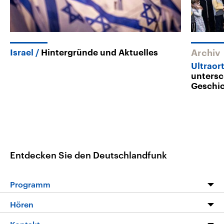
Israel
Hintergründe und Aktuelles
Archiv
Ultraor
untersc
Geschi
Entdecken Sie den Deutschlandfunk
Programm
Programm
Hören
Alle Sendungen
Livestream