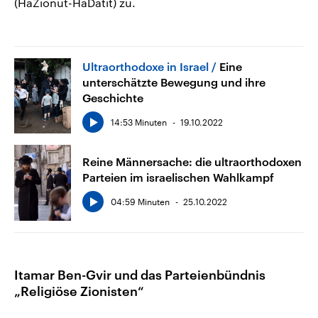
(HaZionut-HaDatit) zu.
Ultraorthodoxe in Israel
Eine
unterschätzte Bewegung und ihre
Geschichte
14:53 Minuten
19.10.2022
Reine Männersache: die ultraorthodoxen
Parteien im israelischen Wahlkampf
04:59 Minuten
25.10.2022
Itamar Ben-Gvir und das Parteienbündnis
„Religiöse Zionisten“