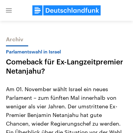
Close
menu
Archiv
Themen
Parlamentswahl in Israel
Comeback für Ex-Langzeitpremier
Netanjahu?
Am 01. November wählt Israel ein neues
Parlament – zum fünften Mal innerhalb von
Landtagswahl Sachsen-Anhalt
USA
weniger als vier Jahren. Der umstrittene Ex-
2026
Aktuelle Beiträge, Analys
Alle Informationen
Hintergründe
Premier Benjamin Netanjahu hat gute
Sachsen-Anhalt wählt am 6.
Wirtschaftlich und militäri
September 2026 einen neuen
gehören die Vereinigten S
Chancen, wieder Regierungschef zu werden.
Landtag. Seit 2021 wird das
den mächtigsten Ländern 
Ein Überblick über die Situation vor der Wahl.
Bundesland von einer Koalition aus
mit großem Einfluss auf d