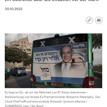
CDU, SPD und FDP regiert.-
aktuelle Weltgeschehen.
Umfragen, Prognosen,
30.10.2022
Wahlprogramme, aktuelle Berichte
Sendungen
Programm
Podcasts
und Hintergründe zu den Parteien
und Kandidaten der anstehenden
Wahl.
Link
Emai
kopieren/te
Audio-Archiv
Es liegt an Dir, ob wir die Mehrheit von 61 Sitzen bekommen –
Wahlwerbung von Israels Ex-Premierminister Benjamin Netanjahu. Der
Likud-Chef hofft auf eine erneute Amtszeit. (picture alliance /
ZUMAPRESS.com / Nir Alon)