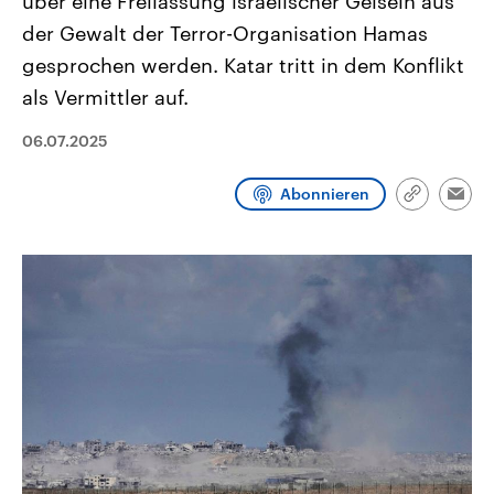
über eine Freilassung israelischer Geiseln aus
aktuelle Weltgeschehen.
Diese wird wie die Hisboll
der Gewalt der Terror-Organisation Hamas
Libanon vom Iran unterstüt
gesprochen werden. Katar tritt in dem Konflikt
Sendungen
Programm
Podcasts
als Vermittler auf.
Audio-Archiv
06.07.2025
Abonnieren
Link
Emai
kopieren/te