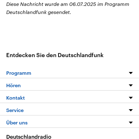
Diese Nachricht wurde am 06.07.2025 im Programm
Deutschlandfunk gesendet.
Entdecken Sie den Deutschlandfunk
Programm
Programm
Hören
Alle Sendungen
Livestream
Kontakt
Die Nachrichten
Audios
Hörerservice
Service
Nachrichtenleicht
Podcasts
Social Media
FAQ
Über uns
Neue Beiträge auf dlf.de
Deutschlandfunk App
Newsletter
Deutschlandradio
Themen-Schwerpunkte
Nachrichten App
Deutschlandradio