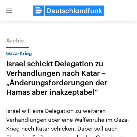
Close
menu
Archiv
Themen
Gaza-Krieg
Israel schickt Delegation zu
Verhandlungen nach Katar –
„Änderungsforderungen der
Hamas aber inakzeptabel“
USA
Nahostkonflikt
Israel will eine Delegation zu weiteren
Aktuelle Beiträge, Analysen und
Aktuelle Lage und Hinter
Der Überfall der palästine
Hintergründe
Verhandlungen über eine Waffenruhe im Gaza-
Wirtschaftlich und militärisch
Terrororganisation Hamas
gehören die Vereinigten Staaten zu
Oktober 2023 auf Israel ha
Krieg nach Katar schicken. Dabei soll auch
den mächtigsten Ländern der Erde,
Region wieder die Gewalt 
mit großem Einfluss auf das
Israel möchte die Hamas z