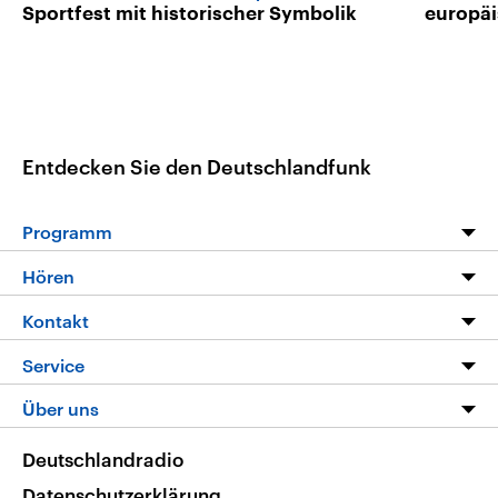
Sportfest mit historischer Symbolik
europäi
Entdecken Sie den Deutschlandfunk
Programm
Programm
Hören
Alle Sendungen
Livestream
Kontakt
Die Nachrichten
Audios
Hörerservice
Service
Nachrichtenleicht
Podcasts
Social Media
FAQ
Über uns
Neue Beiträge auf dlf.de
Deutschlandfunk App
Newsletter
Deutschlandradio
Themen-Schwerpunkte
Nachrichten App
Deutschlandradio
Veranstaltungen
Presse
Frequenzen
Datenschutzerklärung