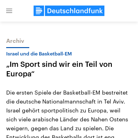
Close
menu
Archiv
Themen
Israel und die Basketball-EM
„Im Sport sind wir ein Teil von
Europa“
Die ersten Spiele der Basketball-EM bestreitet
die deutsche Nationalmannschaft in Tel Aviv.
Landtagswahl Sachsen-Anhalt
USA
Israel gehört sportpolitisch zu Europa, weil
2026
Aktuelle Beiträge, Analys
Alle Informationen
Hintergründe
sich viele arabische Länder des Nahen Ostens
Sachsen-Anhalt wählt am 6.
Wirtschaftlich und militäri
September 2026 einen neuen
gehören die Vereinigten S
weigern, gegen das Land zu spielen. Die
Landtag. Seit 2021 wird das
den mächtigsten Ländern 
Entwicklung des Basketballs dort ist eng
Bundesland von einer Koalition aus
mit großem Einfluss auf d