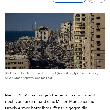
Link
Emai
CDU, SPD und FDP regiert.-
aktuelle Weltgeschehen.
kopieren/te
Umfragen, Prognosen,
Wahlprogramme, aktuelle Berichte
Sendungen
Programm
Podcasts
und Hintergründe zu den Parteien
und Kandidaten der anstehenden
Wahl.
Audio-Archiv
Blick über Hochhäuser in Gaza-Stadt (Archivbild) (picture alliance /
SIPA / Omar Ashtawy apaimages)
Nach UNO-Schätzungen hielten sich dort zuletzt
noch vor kurzem rund eine Million Menschen auf.
Israels Armee hatte ihre Offensive gegen die