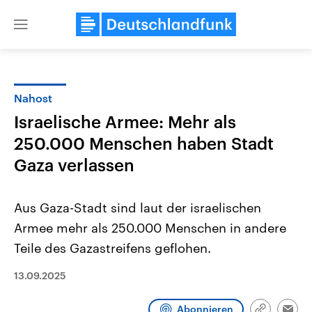
Close
menu
Nahost
Themen
Israelische Armee: Mehr als
250.000 Menschen haben Stadt
Gaza verlassen
Aus Gaza-Stadt sind laut der israelischen
Armee mehr als 250.000 Menschen in andere
Landtagswahl Sachsen-Anhalt
USA
Teile des Gazastreifens geflohen.
2026
Aktuelle Beiträge, Analys
Alle Informationen
Hintergründe
13.09.2025
Sachsen-Anhalt wählt am 6.
Wirtschaftlich und militäri
September 2026 einen neuen
gehören die Vereinigten S
Landtag. Seit 2021 wird das
den mächtigsten Ländern 
Abonnieren
Bundesland von einer Koalition aus
mit großem Einfluss auf d