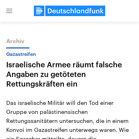
Close
menu
Archiv
Themen
Gazastreifen
Israelische Armee räumt falsche
Angaben zu getöteten
Rettungskräften ein
Das israelische Militär will den Tod einer
Landtagswahl Sachsen-Anhalt
USA
Gruppe von palästinensischen
2026
Aktuelle Beiträge, Analys
Alle Informationen
Hintergründe
Rettungssanitätern untersuchen, die in einem
Sachsen-Anhalt wählt am 6.
Wirtschaftlich und militäri
September 2026 einen neuen
gehören die Vereinigten S
Konvoi im Gazastreifen unterwegs waren. Wie
Landtag. Seit 2021 wird das
den mächtigsten Ländern 
Bundesland von einer Koalition aus
ein Sprecher mitteilte, dauern die
mit großem Einfluss auf d