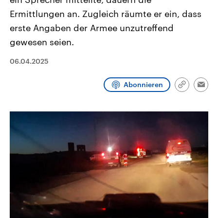
CDU, SPD und FDP regiert.-
aktuelle Weltgeschehen.
Ermittlungen an. Zugleich räumte er ein, dass
Umfragen, Prognosen,
Wahlprogramme, aktuelle Berichte
erste Angaben der Armee unzutreffend
Sendungen
Programm
Podcasts
und Hintergründe zu den Parteien
und Kandidaten der anstehenden
gewesen seien.
Wahl.
Audio-Archiv
06.04.2025
Abonnieren
Link
Emai
kopieren/te