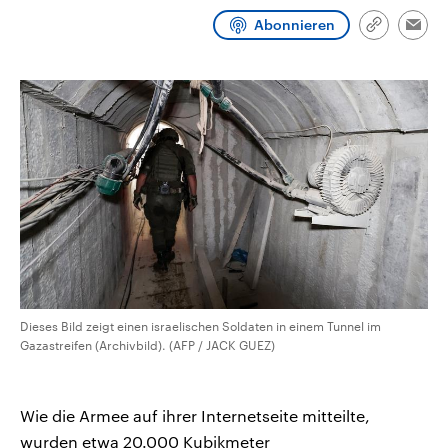
CDU, SPD und FDP regiert.-
aktuelle Weltgeschehen.
Abonnieren
Umfragen, Prognosen,
Link
Emai
Wahlprogramme, aktuelle Berichte
kopieren/te
Sendungen
Programm
Podcasts
und Hintergründe zu den Parteien
und Kandidaten der anstehenden
Wahl.
Audio-Archiv
Dieses Bild zeigt einen israelischen Soldaten in einem Tunnel im
Gazastreifen (Archivbild). (AFP / JACK GUEZ)
Wie die Armee auf ihrer Internetseite mitteilte,
wurden etwa 20.000 Kubikmeter