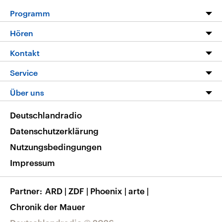
Programm
Programm
Hören
Alle Sendungen
Livestream
Kontakt
Die Nachrichten
Audios
Hörerservice
Service
Nachrichtenleicht
Podcasts
Social Media
FAQ
Über uns
Neue Beiträge auf dlf.de
Deutschlandfunk App
Newsletter
Deutschlandradio
Themen-Schwerpunkte
Nachrichten App
Deutschlandradio
Veranstaltungen
Presse
Frequenzen
Datenschutzerklärung
Musikliste
Ausbildung und Karriere
Nutzungsbedingungen
RSS
Transparenz
Impressum
Korrekturen
Barrierefreiheit
Partner
ARD
|
ZDF
|
Phoenix
|
arte
|
Chronik der Mauer