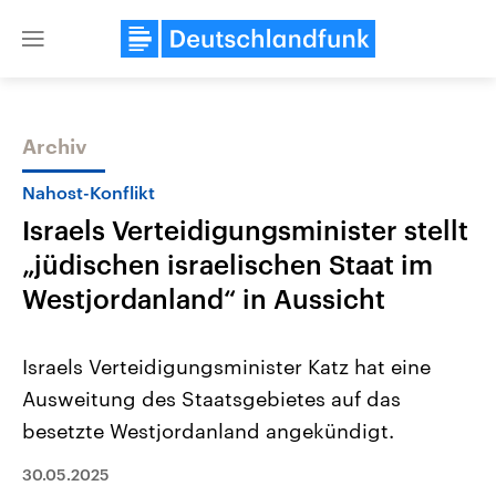
Close
menu
Archiv
Themen
Nahost-Konflikt
Israels Verteidigungsminister stellt
„jüdischen israelischen Staat im
Westjordanland“ in Aussicht
Israels Verteidigungsminister Katz hat eine
Landtagswahl Sachsen-Anhalt
USA
Ausweitung des Staatsgebietes auf das
2026
Aktuelle Beiträge, Analys
Alle Informationen
Hintergründe
besetzte Westjordanland angekündigt.
Sachsen-Anhalt wählt am 6.
Wirtschaftlich und militäri
September 2026 einen neuen
gehören die Vereinigten S
Landtag. Seit 2021 wird das
30.05.2025
den mächtigsten Ländern 
Bundesland von einer Koalition aus
mit großem Einfluss auf d