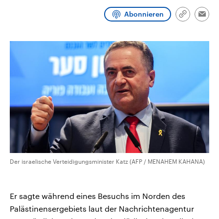
CDU, SPD und FDP regiert.-
aktuelle Weltgeschehen.
Umfragen, Prognosen,
Abonnieren
Link
Emai
Wahlprogramme, aktuelle Berichte
kopieren/te
Sendungen
Programm
Podcasts
und Hintergründe zu den Parteien
und Kandidaten der anstehenden
Wahl.
Audio-Archiv
Der israelische Verteidigungsminister Katz (AFP / MENAHEM KAHANA)
Er sagte während eines Besuchs im Norden des
Palästinensergebiets laut der Nachrichtenagentur