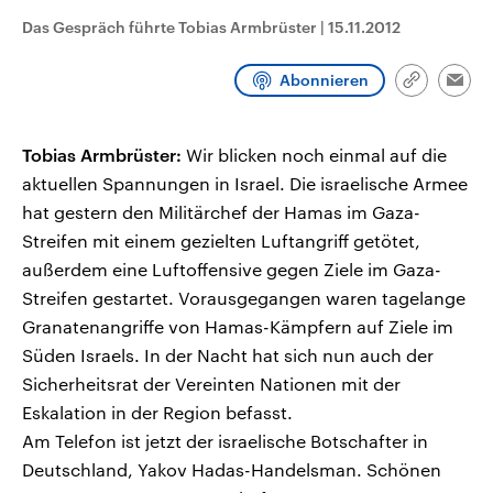
CDU, SPD und FDP regiert.-
aktuelle Weltgeschehen.
Das Gespräch führte Tobias Armbrüster
|
15.11.2012
Umfragen, Prognosen,
Wahlprogramme, aktuelle Berichte
Sendungen
Programm
Podcasts
und Hintergründe zu den Parteien
Abonnieren
und Kandidaten der anstehenden
Link
Emai
Wahl.
kopieren/te
Audio-Archiv
Tobias Armbrüster:
Wir blicken noch einmal auf die
aktuellen Spannungen in Israel. Die israelische Armee
hat gestern den Militärchef der Hamas im Gaza-
Streifen mit einem gezielten Luftangriff getötet,
außerdem eine Luftoffensive gegen Ziele im Gaza-
Streifen gestartet. Vorausgegangen waren tagelange
Granatenangriffe von Hamas-Kämpfern auf Ziele im
Süden Israels. In der Nacht hat sich nun auch der
Sicherheitsrat der Vereinten Nationen mit der
Eskalation in der Region befasst.
Am Telefon ist jetzt der israelische Botschafter in
Deutschland, Yakov Hadas-Handelsman. Schönen