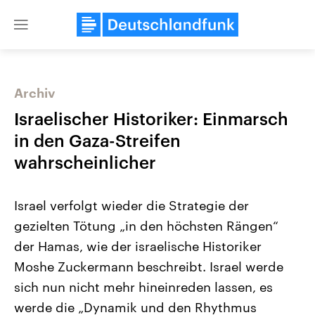
Close
menu
Archiv
Themen
Israelischer Historiker: Einmarsch
in den Gaza-Streifen
wahrscheinlicher
Israel verfolgt wieder die Strategie der
gezielten Tötung „in den höchsten Rängen“
der Hamas, wie der israelische Historiker
Landtagswahl Sachsen-Anhalt
USA
2026
Aktuelle Beiträge, Analys
Moshe Zuckermann beschreibt. Israel werde
Alle Informationen
Hintergründe
Sachsen-Anhalt wählt am 6.
Wirtschaftlich und militäri
sich nun nicht mehr hineinreden lassen, es
September 2026 einen neuen
gehören die Vereinigten S
Landtag. Seit 2021 wird das
den mächtigsten Ländern 
werde die „Dynamik und den Rhythmus
Bundesland von einer Koalition aus
mit großem Einfluss auf d