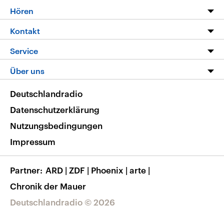
Programm
Hören
Alle Sendungen
Livestream
Kontakt
Die Nachrichten
Audios
Hörerservice
Service
Nachrichtenleicht
Podcasts
Social Media
FAQ
Über uns
Neue Beiträge auf dlf.de
Deutschlandfunk App
Newsletter
Deutschlandradio
Themen-Schwerpunkte
Nachrichten App
Deutschlandradio
Veranstaltungen
Presse
Frequenzen
Datenschutzerklärung
Musikliste
Ausbildung und Karriere
Nutzungsbedingungen
RSS
Transparenz
Impressum
Korrekturen
Barrierefreiheit
Partner
ARD
|
ZDF
|
Phoenix
|
arte
|
Chronik der Mauer
Deutschlandradio © 2026