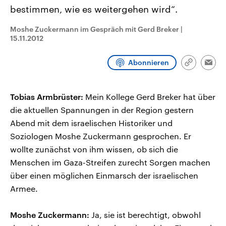
CDU, SPD und FDP regiert.-
aktuelle Weltgeschehen.
bestimmen, wie es weitergehen wird“.
Umfragen, Prognosen,
Wahlprogramme, aktuelle Berichte
Moshe Zuckermann im Gespräch mit Gerd Breker
|
Sendungen
Programm
Podcasts
und Hintergründe zu den Parteien
15.11.2012
und Kandidaten der anstehenden
Wahl.
Audio-Archiv
Abonnieren
Link
Emai
kopieren/te
Tobias Armbrüster:
Mein Kollege Gerd Breker hat über
die aktuellen Spannungen in der Region gestern
Abend mit dem israelischen Historiker und
Soziologen Moshe Zuckermann gesprochen. Er
wollte zunächst von ihm wissen, ob sich die
Menschen im Gaza-Streifen zurecht Sorgen machen
über einen möglichen Einmarsch der israelischen
Armee.
Moshe Zuckermann:
Ja, sie ist berechtigt, obwohl