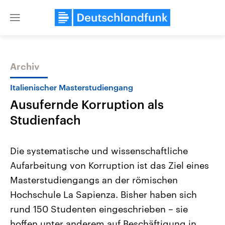
Close
menu
Archiv
Themen
Italienischer Masterstudiengang
Ausufernde Korruption als
Studienfach
Die systematische und wissenschaftliche
Aufarbeitung von Korruption ist das Ziel eines
Landtagswahl Sachsen-Anhalt
USA
Masterstudiengangs an der römischen
2026
Aktuelle Beiträge, Analys
Alle Informationen
Hintergründe
Hochschule La Sapienza. Bisher haben sich
Sachsen-Anhalt wählt am 6.
Wirtschaftlich und militäri
September 2026 einen neuen
gehören die Vereinigten S
rund 150 Studenten eingeschrieben – sie
Landtag. Seit 2021 wird das
den mächtigsten Ländern 
hoffen unter anderem auf Beschäftigung in
Bundesland von einer Koalition aus
mit großem Einfluss auf d