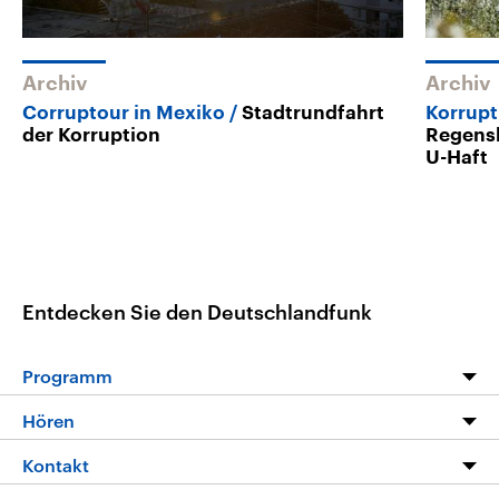
Archiv
Archiv
Corruptour in Mexiko
Stadtrundfahrt
Korrupt
der Korruption
Regensb
U-Haft
Entdecken Sie den Deutschlandfunk
Programm
Programm
Hören
Alle Sendungen
Livestream
Kontakt
Die Nachrichten
Audios