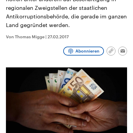
CDU, SPD und FDP regiert.-
aktuelle Weltgeschehen.
regionalen Zweigstellen der staatlichen
Umfragen, Prognosen,
Wahlprogramme, aktuelle Berichte
Antikorruptionsbehörde, die gerade im ganzen
Sendungen
Programm
Podcasts
und Hintergründe zu den Parteien
und Kandidaten der anstehenden
Land gegründet werden.
Wahl.
Audio-Archiv
Von Thomas Migge
|
27.02.2017
Abonnieren
Link
Emai
kopieren/te