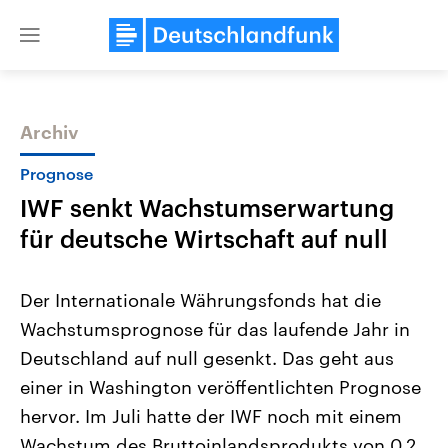
Close
menu
Archiv
Themen
Prognose
IWF senkt Wachstumserwartung
für deutsche Wirtschaft auf null
Der Internationale Währungsfonds hat die
Wachstumsprognose für das laufende Jahr in
Landtagswahl Sachsen-Anhalt
USA
Deutschland auf null gesenkt. Das geht aus
2026
Aktuelle Beiträge, Analys
Alle Informationen
Hintergründe
einer in Washington veröffentlichten Prognose
Sachsen-Anhalt wählt am 6.
Wirtschaftlich und militäri
September 2026 einen neuen
gehören die Vereinigten S
hervor. Im Juli hatte der IWF noch mit einem
Landtag. Seit 2021 wird das
den mächtigsten Ländern 
Wachstum des Bruttoinlandsprodukts von 0,2
Bundesland von einer Koalition aus
mit großem Einfluss auf d