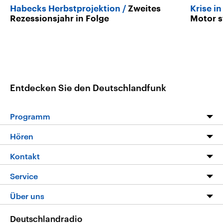
Habecks Herbstprojektion
Zweites
Krise i
Rezessionsjahr in Folge
Motor s
Entdecken Sie den Deutschlandfunk
Programm
Programm
Hören
Alle Sendungen
Livestream
Kontakt
Die Nachrichten
Audios
Hörerservice
Service
Nachrichtenleicht
Podcasts
Social Media
FAQ
Über uns
Neue Beiträge auf dlf.de
Deutschlandfunk App
Newsletter
Deutschlandradio
Themen-Schwerpunkte
Nachrichten App
Deutschlandradio