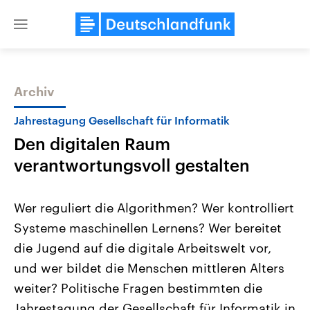
Close
menu
Archiv
Themen
Jahrestagung Gesellschaft für Informatik
Den digitalen Raum
verantwortungsvoll gestalten
Wer reguliert die Algorithmen? Wer kontrolliert
Systeme maschinellen Lernens? Wer bereitet
Landtagswahl Sachsen-Anhalt
USA
die Jugend auf die digitale Arbeitswelt vor,
2026
Aktuelle Beiträge, Analys
Alle Informationen
Hintergründe
und wer bildet die Menschen mittleren Alters
Sachsen-Anhalt wählt am 6.
Wirtschaftlich und militäri
September 2026 einen neuen
gehören die Vereinigten S
weiter? Politische Fragen bestimmten die
Landtag. Seit 2021 wird das
den mächtigsten Ländern 
Jahrestagung der Gesellschaft für Informatik in
Bundesland von einer Koalition aus
mit großem Einfluss auf d