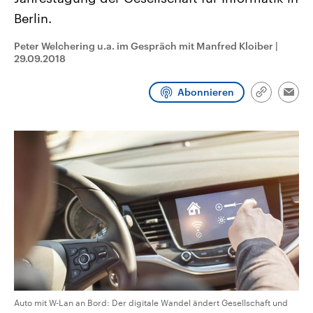
CDU, SPD und FDP regiert.-
aktuelle Weltgeschehen.
Berlin.
Umfragen, Prognosen,
Wahlprogramme, aktuelle Berichte
Sendungen
Programm
Podcasts
und Hintergründe zu den Parteien
Peter Welchering u.a. im Gespräch mit Manfred Kloiber
|
und Kandidaten der anstehenden
29.09.2018
Wahl.
Audio-Archiv
Abonnieren
Link
Emai
kopieren/te
Auto mit W-Lan an Bord: Der digitale Wandel ändert Gesellschaft und