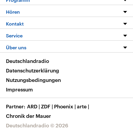
Programm
Hören
Alle Sendungen
Livestream
Kontakt
Die Nachrichten
Audios
Hörerservice
Service
Nachrichtenleicht
Podcasts
Social Media
FAQ
Über uns
Neue Beiträge auf dlf.de
Deutschlandfunk App
Newsletter
Deutschlandradio
Themen-Schwerpunkte
Nachrichten App
Deutschlandradio
Veranstaltungen
Presse
Frequenzen
Datenschutzerklärung
Musikliste
Ausbildung und Karriere
Nutzungsbedingungen
RSS
Transparenz
Impressum
Korrekturen
Barrierefreiheit
Partner
ARD
|
ZDF
|
Phoenix
|
arte
|
Chronik der Mauer
Deutschlandradio © 2026