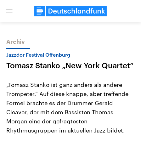
Close
menu
Archiv
Themen
Jazzdor Festival Offenburg
Tomasz Stanko „New York Quartet“
„Tomasz Stanko ist ganz anders als andere
Trompeter.“ Auf diese knappe, aber treffende
Formel brachte es der Drummer Gerald
Landtagswahl Sachsen-Anhalt
USA
Cleaver, der mit dem Bassisten Thomas
2026
Aktuelle Beiträge, Analys
Alle Informationen
Morgan eine der gefragtesten
Hintergründe
Sachsen-Anhalt wählt am 6.
Wirtschaftlich und militäri
Rhythmusgruppen im aktuellen Jazz bildet.
September 2026 einen neuen
gehören die Vereinigten S
Landtag. Seit 2021 wird das
den mächtigsten Ländern 
Bundesland von einer Koalition aus
mit großem Einfluss auf d