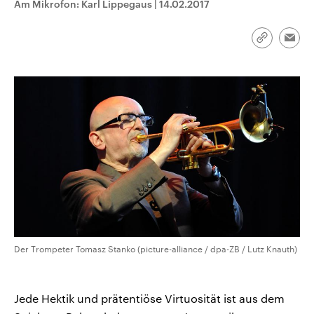
Am Mikrofon: Karl Lippegaus
|
14.02.2017
CDU, SPD und FDP regiert.-
aktuelle Weltgeschehen.
Umfragen, Prognosen,
Wahlprogramme, aktuelle Berichte
Sendungen
Programm
Podcasts
und Hintergründe zu den Parteien
Link
Emai
und Kandidaten der anstehenden
kopieren/te
Wahl.
Audio-Archiv
Der Trompeter Tomasz Stanko (picture-alliance / dpa-ZB / Lutz Knauth)
Jede Hektik und prätentiöse Virtuosität ist aus dem