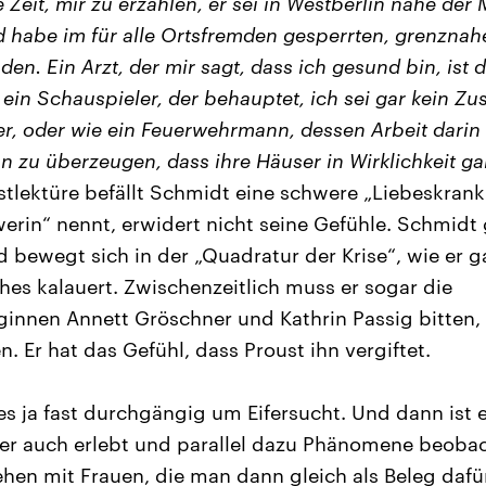
 Zeit, mir zu erzählen, er sei in Westberlin nahe der
habe im für alle Ortsfremden gesperrten, grenznah
den. Ein Arzt, der mir sagt, dass ich gesund bin, ist d
ein Schauspieler, der behauptet, ich sei gar kein Zu
er, oder wie ein Feuerwehrmann, dessen Arbeit darin 
n zu überzeugen, dass ihre Häuser in Wirklichkeit ga
stlektüre befällt Schmidt eine schwere „Liebeskrankh
werin“ nennt, erwidert nicht seine Gefühle. Schmidt
 bewegt sich in der „Quadratur der Krise“, wie er
ches kalauert. Zwischenzeitlich muss er sogar die
leginnen Annett Gröschner und Kathrin Passig bitten,
en. Er hat das Gefühl, dass Proust ihn vergiftet.
es ja fast durchgängig um Eifersucht. Und dann ist e
er auch erlebt und parallel dazu Phänomene beobac
ehen mit Frauen, die man dann gleich als Beleg dafü