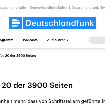
eutschlandradio
Deutschlandfunk Kultur
Deutschlandfunk No
rogramm
Podcasts
Audio-Archiv
Wirtschaft
Wissen
Kultur
Europa
Gesellschaf
Tag 20 der 3900 Seiten
 20 der 3900 Seiten
tkonflikt
Iran
Faktenchecks
tenheit mehr, dass von Schriftstellern geführte 
In unseren Faktenc
lle Lage und
Aktuelle Lage und