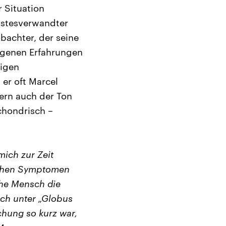
 Situation
eistesverwandter
obachter, der seine
eigenen Erfahrungen
tigen
er oft Marcel
dern auch der Ton
chondrisch –
mich zur Zeit
eichen Symptomen
che Mensch die
ich unter „Globus
chung so kurz war,