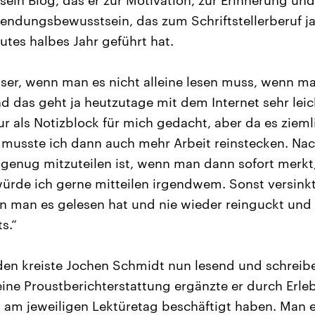
sein Blog, das er zur Motivation, zur Erinnerung und
endungsbewusstsein, das zum Schriftstellerberuf j
utes halbes Jahr geführt hat.
esser, wenn man es nicht alleine lesen muss, wenn 
nd das geht ja heutzutage mit dem Internet sehr leic
ur als Notizblock für mich gedacht, aber da es zieml
 musste ich dann auch mehr Arbeit reinstecken. Na
 genug mitzuteilen ist, wenn man dann sofort merkt, 
 würde ich gerne mitteilen irgendwem. Sonst versinkt 
 man es gelesen hat und nie wieder reinguckt und a
s.“
nden kreiste Jochen Schmidt nun lesend und schreib
ine Proustberichterstattung ergänzte er durch Erle
hn am jeweiligen Lektüretag beschäftigt haben. Man e