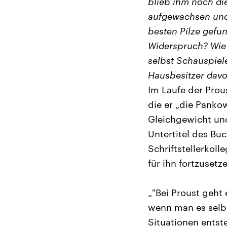
blieb ihm noch die
aufgewachsen und 
besten Pilze gefun
Widerspruch? Wie 
selbst Schauspiel
Hausbesitzer davo
Im Laufe der Prou
die er „die Panko
Gleichgewicht und
Untertitel des Bu
Schriftstellerkol
für ihn fortzusetz
„"Bei Proust geht 
wenn man es selb
Situationen entst