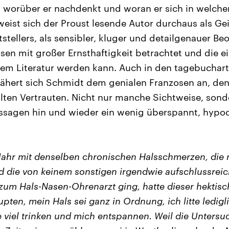
, worüber er nachdenkt und woran er sich in welcher
rweist sich der Proust lesende Autor durchaus als G
stellers, als sensibler, kluger und detailgenauer Be
en mit großer Ernsthaftigkeit betrachtet und die 
 dem Literatur werden kann. Auch in den tagebuchar
hert sich Schmidt dem genialen Franzosen an, den 
alten Vertrauten. Nicht nur manche Sichtweise, son
assagen hin und wieder ein wenig überspannt, hypo
 Jahr mit denselben chronischen Halsschmerzen, die 
d die von keinem sonstigen irgendwie aufschlussr
 zum Hals-Nasen-Ohrenarzt ging, hatte dieser hektis
pten, mein Hals sei ganz in Ordnung, ich litte ledigl
e viel trinken und mich entspannen. Weil die Untersu