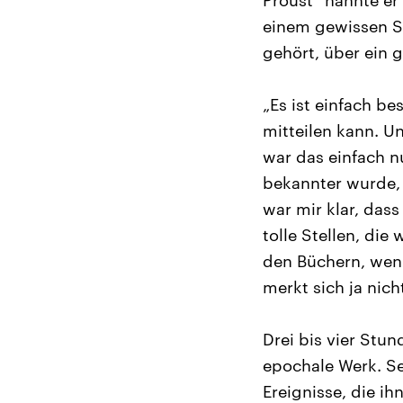
Proust“ nannte er 
einem gewissen S
gehört, über ein g
„Es ist einfach b
mitteilen kann. U
war das einfach n
bekannter wurde,
war mir klar, dass
tolle Stellen, die
den Büchern, wenn
merkt sich ja nicht
Drei bis vier Stu
epochale Werk. Se
Ereignisse, die i