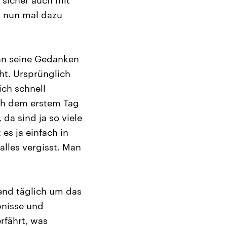
 sicher auch mit
a nun mal dazu
man seine Gedanken
ht. Ursprünglich
ich schnell
ch dem erstem Tag
da sind ja so viele
es ja einfach in
lles vergisst. Man
end täglich um das
bnisse und
rfährt, was