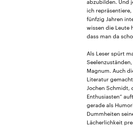
abzubilden. Und j
ich repräsentiere
fünfzig Jahren in
wissen die Leute 
dass man da schon
Als Leser spürt m
Seelenzuständen
Magnum. Auch die
Literatur gemach
Jochen Schmidt, d
Enthusiasten“ auft
gerade als Humoris
Dummheiten seine
Lächerlichkeit pre