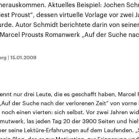
und im TikTok-Kana
rgründe
Hintergründe
 herauskommen. Aktuelles Beispiel: Jochen Sch
erfall der
Der Iran – seit der
„Moment mal“
tinensischen
Islamischen Revolution
überprüfen wir viral
est Proust“, dessen virtuelle Vorlage vor zwei 
organisation
1979 auch Islamische
Behauptungen auf i
 im Oktober 2023
Republik Iran – ist ein
Wahrheitsgehalt. W
wurde. Autor Schmidt berichtete darin von sein
rael hat in der
von einem
kommt eine Aussag
n wieder die
Religionsführer autoritär
Was ist falsch, was
Marcel Prousts Romanwerk „Auf der Suche nac
 entfacht. Israel
regierter Staat im Nahen
stimmt? Was kann b
e die Hamas
Osten. Eine Feindschaft
werden – und was is
ren. Diese wird wie
zu Israel und zu den USA
eine Lüge? Kurz.
sbollah im Libanon
ist fest in der
Einordnend.
an unterstützt.
Staatsideologie
Transparent.
erg
|
15.01.2009
verankert.
nnt nur drei Leute, die es geschafft haben, Marcel 
Auf der Suche nach der verlorenen Zeit“ von vorne b
 noch einen vierten: sich selbst. Vor zwei Jahren w
twerk, las jeden Tag 20 der 3900 Seiten und hielt
über seine Lektüre-Erfahrungen auf dem Laufenden. „