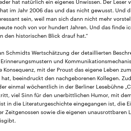
eder hat natürlich ein eigenes Unwissen. Der Leser
, hat im Jahr 2006 das und das nicht gewusst. Und d
teressant sein, weil man sich dann nicht mehr vorste
heute noch von vor hundert Jahren. Und das finde ic
 den historischen Blick drauf hat.“
an Schmidts Wertschätzung der detaillierten Besch
, Erinnerungsmustern und Kommunikationsmechani
 Konsequenz, mit der Proust das eigene Leben zu
t hat, beeindruckt den nachgeborenen Kollegen. Zu
er einmal wöchentlich in der Berliner Lesebühne „
ritt, viel Sinn für den unerbittlichen Humor, mit dem
t in die Literaturgeschichte eingegangen ist, die E
r Zeitgenossen sowie die eigenen unausrottbaren 
isgibt.