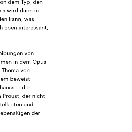
 von dem Typ, den
as wird dann in
llen kann, was
h eben interessant,
reibungen von
smen in dem Opus
m Thema von
dem beweist
Chaussee der
 Proust, der nicht
itelkeiten und
Lebenslügen der