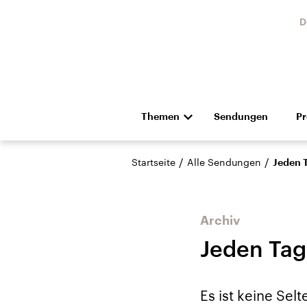
D
Themen
Sendungen
P
Die Nachrichten
Politik
/
/
Startseite
Alle Sendungen
Jeden 
Hörspiel und Feature
Musik
Archiv
Jeden Tag
USA
Nahos
Es ist keine Sel
Aktuelle Beiträge,
Aktue