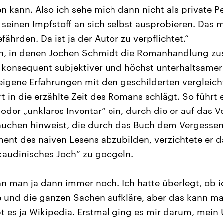
n kann. Also ich sehe mich dann nicht als private Per
t seinen Impfstoff an sich selbst ausprobieren. Das
fährden. Da ist ja der Autor zu verpflichtet.“
en, in denen Jochen Schmidt die Romanhandlung z
s konsequent subjektiver und höchst unterhaltsamer 
, eigene Erfahrungen mit den geschilderten vergleic
 in die erzählte Zeit des Romans schlägt. So führt 
“ oder „unklares Inventar“ ein, durch die er auf das
uchen hinweist, die durch das Buch dem Vergessen
nt des naiven Lesens abzubilden, verzichtete er da
„kaudinisches Joch“ zu googeln.
 man ja dann immer noch. Ich hatte überlegt, ob i
 und die ganzen Sachen aufkläre, aber das kann ma
t es ja Wikipedia. Erstmal ging es mir darum, mein