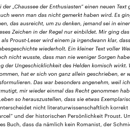
i der „Chaussee der Enthusiasten“ einen neuen Text 
 auch wenn man das nicht gemerkt haben wird. Es g
, das ausreicht, um zu denken, jemand sei in einen
eses Zeichen in der Regel nur einbildet. Mir ging das
r als Proust-Leser wird einem ja irgendwann klar, da
ebesgeschichte wiederholt. Ein kleiner Text voller W
noch nicht wusste, dass man nie weniger Sorgen habe
g der Ungeschicklichkeit des Helden komisch wirkt. W
ommen, hat er sich von ganz allein geschrieben, er w
sformulieren. Das war besonders angenehm, weil ich
ermutigt, mir wieder einmal das Recht genommen habe,
eben so herauszustellen, dass sie etwas Exemplari
terscheidet nicht literaturwissenschaftlich korrekt
cel“ und der historischen Persönlichkeit Proust. U
ses Buch, dass da nämlich kein Romanist, der Schmid