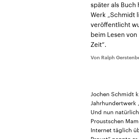
Analysen und
Hinte
später als Buch
Der Üb
Hintergründe
Wirtschaftlich und
paläs
Werk „Schmidt li
militärisch gehören die
Terror
Vereinigten Staaten zu
Hamas
veröffentlicht 
den mächtigsten
auf Is
Ländern der Erde, mit
Regio
beim Lesen von 
großem Einfluss auf das
Gewalt
aktuelle Weltgeschehen.
möcht
Zeit“.
zerstö
die Hi
vom Ir
Von Ralph Gerstenb
Jochen Schmidt ke
Jahrhundertwerk „
Und nun natürlich
Proustschen Mammu
Internet täglich 