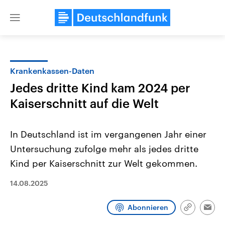
Close
menu
Krankenkassen-Daten
Themen
Jedes dritte Kind kam 2024 per
Kaiserschnitt auf die Welt
In Deutschland ist im vergangenen Jahr einer
Untersuchung zufolge mehr als jedes dritte
Kind per Kaiserschnitt zur Welt gekommen.
Landtagswahl Sachsen-Anhalt
USA
14.08.2025
2026
Aktuelle Beiträge, Analys
Alle Informationen
Hintergründe
Sachsen-Anhalt wählt am 6.
Wirtschaftlich und militäri
September 2026 einen neuen
gehören die Vereinigten S
Abonnieren
Link
Emai
Landtag. Seit 2021 wird das
den mächtigsten Ländern 
kopieren/te
Bundesland von einer Koalition aus
mit großem Einfluss auf d