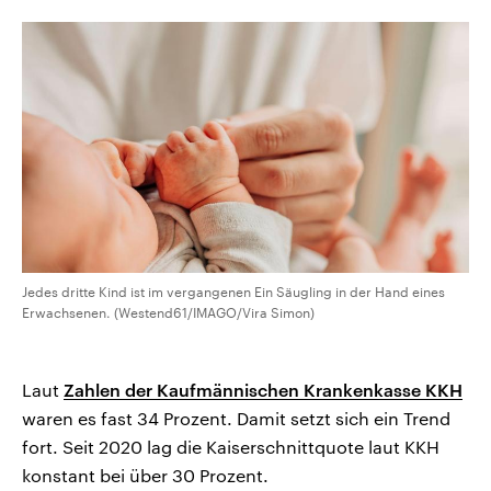
CDU, SPD und FDP regiert.-
aktuelle Weltgeschehen.
Umfragen, Prognosen,
Wahlprogramme, aktuelle Berichte
Sendungen
Programm
Podcasts
und Hintergründe zu den Parteien
und Kandidaten der anstehenden
Wahl.
Audio-Archiv
Jedes dritte Kind ist im vergangenen Ein Säugling in der Hand eines
Erwachsenen. (Westend61/IMAGO/Vira Simon)
Laut
Zahlen der Kaufmännischen Krankenkasse KKH
waren es fast 34 Prozent. Damit setzt sich ein Trend
fort. Seit 2020 lag die Kaiserschnittquote laut KKH
konstant bei über 30 Prozent.