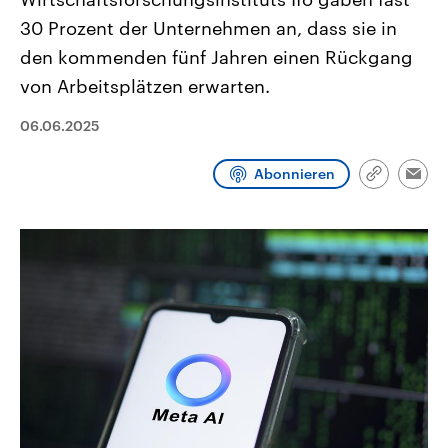
CDU, SPD und FDP regiert.-
aktuelle Weltgeschehen.
30 Prozent der Unternehmen an, dass sie in
Umfragen, Prognosen,
Wahlprogramme, aktuelle Berichte
den kommenden fünf Jahren einen Rückgang
Sendungen
Programm
Podcasts
und Hintergründe zu den Parteien
und Kandidaten der anstehenden
von Arbeitsplätzen erwarten.
Wahl.
Audio-Archiv
06.06.2025
Abonnieren
Link
Emai
kopieren/te