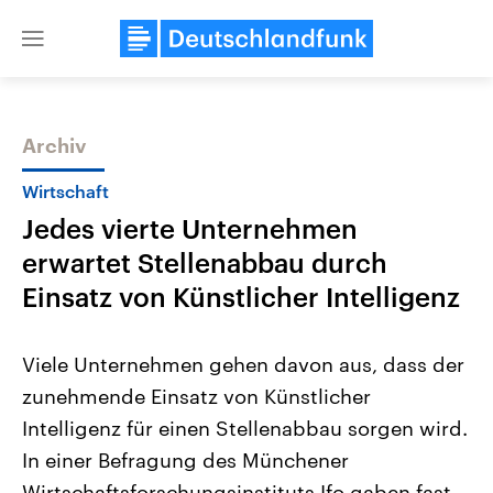
Close
menu
Archiv
Themen
Wirtschaft
Jedes vierte Unternehmen
erwartet Stellenabbau durch
Einsatz von Künstlicher Intelligenz
Viele Unternehmen gehen davon aus, dass der
Landtagswahl Sachsen-Anhalt
USA
zunehmende Einsatz von Künstlicher
2026
Aktuelle Beiträge, Analys
Alle Informationen
Hintergründe
Intelligenz für einen Stellenabbau sorgen wird.
Sachsen-Anhalt wählt am 6.
Wirtschaftlich und militäri
September 2026 einen neuen
gehören die Vereinigten S
In einer Befragung des Münchener
Landtag. Seit 2021 wird das
den mächtigsten Ländern 
Bundesland von einer Koalition aus
Wirtschaftsforschungsinstituts Ifo gaben fast
mit großem Einfluss auf d