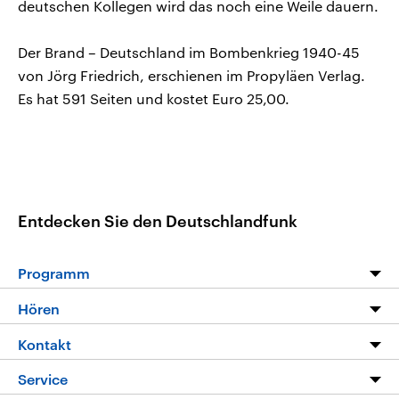
deutschen Kollegen wird das noch eine Weile dauern.
Der Brand – Deutschland im Bombenkrieg 1940-45
von Jörg Friedrich, erschienen im Propyläen Verlag.
Es hat 591 Seiten und kostet Euro 25,00.
Entdecken Sie den Deutschlandfunk
Programm
Programm
Hören
Alle Sendungen
Livestream
Kontakt
Die Nachrichten
Audios
Hörerservice
Service
Nachrichtenleicht
Podcasts