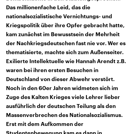
CDU, SPD und FDP regiert.-
aktuelle Weltgeschehen.
Das millionenfache Leid, das die
Umfragen, Prognosen,
Wahlprogramme, aktuelle Berichte
nationalsozialistische Vernichtungs- und
Sendungen
Programm
Podcasts
und Hintergründe zu den Parteien
und Kandidaten der anstehenden
Kriegspolitik über ihre Opfer gebracht hatte,
Wahl.
Audio-Archiv
kam zunächst im Bewusstsein der Mehrheit
der Nachkriegsdeutschen fast nie vor. Wer es
thematisierte, machte sich zum Außenseiter.
Exilierte Intellektuelle wie Hannah Arendt z.B.
waren bei ihren ersten Besuchen in
Deutschland von dieser Abwehr verstört.
Noch in den 60er Jahren widmeten sich im
Zuge des Kalten Krieges viele Lehrer lieber
ausführlich der deutschen Teilung als den
Massenverbrechen des Nationalsozialismus.
Erst mit dem Aufkommen der
Studentenbewegung kam es dann in