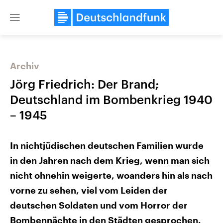
Close
menu
Archiv
Themen
Jörg Friedrich: Der Brand;
Deutschland im Bombenkrieg 1940
– 1945
In nichtjüdischen deutschen Familien wurde
in den Jahren nach dem Krieg, wenn man sich
Landtagswahl Sachsen-Anhalt
USA
nicht ohnehin weigerte, woanders hin als nach
2026
Aktuelle Beiträge, Analys
Alle Informationen
vorne zu sehen, viel vom Leiden der
Hintergründe
Sachsen-Anhalt wählt am 6.
Wirtschaftlich und militäri
September 2026 einen neuen
deutschen Soldaten und vom Horror der
gehören die Vereinigten S
Landtag. Seit 2021 wird das
den mächtigsten Ländern 
Bombennächte in den Städten gesprochen.
Bundesland von einer Koalition aus
mit großem Einfluss auf d