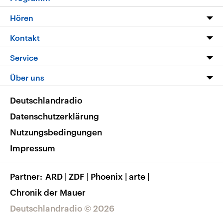
Programm
Hören
Alle Sendungen
Livestream
Kontakt
Die Nachrichten
Audios
Hörerservice
Service
Nachrichtenleicht
Podcasts
Social Media
FAQ
Über uns
Neue Beiträge auf dlf.de
Deutschlandfunk App
Newsletter
Deutschlandradio
Themen-Schwerpunkte
Nachrichten App
Deutschlandradio
Veranstaltungen
Presse
Frequenzen
Datenschutzerklärung
Musikliste
Ausbildung und Karriere
Nutzungsbedingungen
RSS
Transparenz
Impressum
Korrekturen
Barrierefreiheit
Partner
ARD
|
ZDF
|
Phoenix
|
arte
|
Chronik der Mauer
Deutschlandradio © 2026