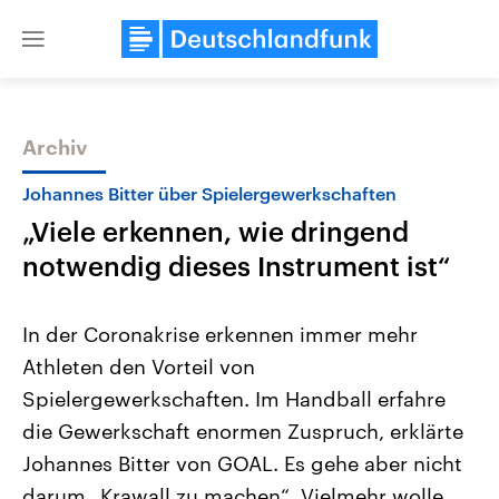
Close
menu
Archiv
Themen
Johannes Bitter über Spielergewerkschaften
„Viele erkennen, wie dringend
notwendig dieses Instrument ist“
In der Coronakrise erkennen immer mehr
Athleten den Vorteil von
Landtagswahl Sachsen-Anhalt
USA
Spielergewerkschaften. Im Handball erfahre
2026
Aktuelle Beiträge, Analys
Alle Informationen
Hintergründe
die Gewerkschaft enormen Zuspruch, erklärte
Sachsen-Anhalt wählt am 6.
Wirtschaftlich und militäri
September 2026 einen neuen
gehören die Vereinigten S
Johannes Bitter von GOAL. Es gehe aber nicht
Landtag. Seit 2021 wird das
den mächtigsten Ländern 
darum „Krawall zu machen“. Vielmehr wolle
Bundesland von einer Koalition aus
mit großem Einfluss auf d