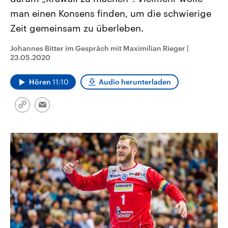
CDU, SPD und FDP regiert.-
aktuelle Weltgeschehen.
man einen Konsens finden, um die schwierige
Umfragen, Prognosen,
Wahlprogramme, aktuelle Berichte
Zeit gemeinsam zu überleben.
Sendungen
Programm
Podcasts
und Hintergründe zu den Parteien
und Kandidaten der anstehenden
Wahl.
Johannes Bitter im Gespräch mit Maximilian Rieger
|
Audio-Archiv
23.05.2020
Hören
11:10
Audio herunterladen
Link
Email
kopieren/teilen