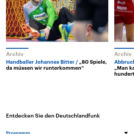
Archiv
Archiv
Handballer Johannes Bitter
„80 Spiele,
Abbruch
da müssen wir runterkommen“
„Man ka
hundert
Entdecken Sie den Deutschlandfunk
Programm