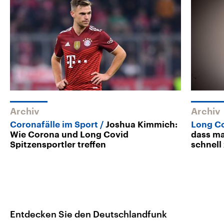
Archiv
Archiv
Coronafälle im Sport
Joshua Kimmich:
Long Co
Wie Corona und Long Covid
dass m
Spitzensportler treffen
schnell
Entdecken Sie den Deutschlandfunk