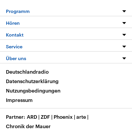
Programm
Programm
Hören
Alle Sendungen
Livestream
Kontakt
Die Nachrichten
Audios
Hörerservice
Service
Nachrichtenleicht
Podcasts
Social Media
FAQ
Über uns
Neue Beiträge auf dlf.de
Deutschlandfunk App
Newsletter
Deutschlandradio
Themen-Schwerpunkte
Nachrichten App
Deutschlandradio
Veranstaltungen
Presse
Frequenzen
Datenschutzerklärung
Musikliste
Ausbildung und Karriere
Nutzungsbedingungen
RSS
Transparenz
Impressum
Korrekturen
Barrierefreiheit
Partner
ARD
|
ZDF
|
Phoenix
|
arte
|
Chronik der Mauer