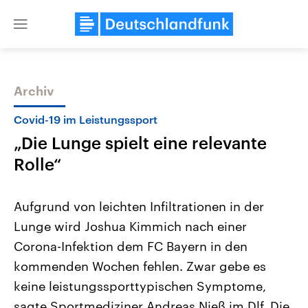
Close
menu
Archiv
Themen
Covid-19 im Leistungssport
„Die Lunge spielt eine relevante
Rolle“
Aufgrund von leichten Infiltrationen in der
Lunge wird Joshua Kimmich nach einer
Landtagswahl Sachsen-Anhalt
USA
Corona-Infektion dem FC Bayern in den
2026
Aktuelle Beiträge, Analys
Alle Informationen
Hintergründe
kommenden Wochen fehlen. Zwar gebe es
Sachsen-Anhalt wählt am 6.
Wirtschaftlich und militäri
September 2026 einen neuen
gehören die Vereinigten S
keine leistungssporttypischen Symptome,
Landtag. Seit 2021 wird das
den mächtigsten Ländern 
sagte Sportmediziner Andreas Nieß im Dlf. Die
Bundesland von einer Koalition aus
mit großem Einfluss auf d