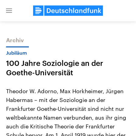
Close
menu
Archiv
Themen
Jubiläum
100 Jahre Soziologie an der
Goethe-Universität
Theodor W. Adorno, Max Horkheimer, Jürgen
Habermas – mit der Soziologie an der
Landtagswahl Sachsen-Anhalt
USA
Frankfurter Goethe-Universität sind nicht nur
2026
Aktuelle Beiträge, Analys
Alle Informationen
Hintergründe
weltbekannte Namen verbunden, aus ihr ging
Sachsen-Anhalt wählt am 6.
Wirtschaftlich und militäri
September 2026 einen neuen
gehören die Vereinigten S
auch die Kritische Theorie der Frankfurter
Landtag. Seit 2021 wird das
den mächtigsten Ländern 
Schule hervor. Am 1. April 1919 wurde hier der
Bundesland von einer Koalition aus
mit großem Einfluss auf d