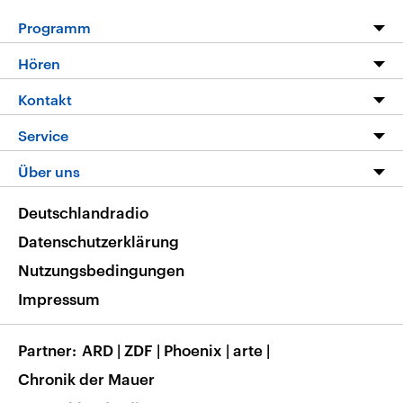
Programm
Programm
Hören
Alle Sendungen
Livestream
Kontakt
Die Nachrichten
Audios
Hörerservice
Service
Nachrichtenleicht
Podcasts
Social Media
FAQ
Über uns
Neue Beiträge auf dlf.de
Deutschlandfunk App
Newsletter
Deutschlandradio
Themen-Schwerpunkte
Nachrichten App
Deutschlandradio
Veranstaltungen
Presse
Frequenzen
Datenschutzerklärung
Musikliste
Ausbildung und Karriere
Nutzungsbedingungen
RSS
Transparenz
Impressum
Korrekturen
Barrierefreiheit
Partner
ARD
|
ZDF
|
Phoenix
|
arte
|
Chronik der Mauer