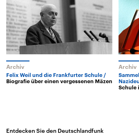
Archiv
Archiv
Felix Weil und die Frankfurter Schule
Sammel
Biografie über einen vergessenen Mäzen
Nazide
Schule 
Entdecken Sie den Deutschlandfunk