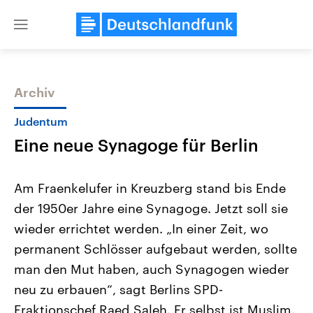
Close
menu
Archiv
Themen
Judentum
Eine neue Synagoge für Berlin
Am Fraenkelufer in Kreuzberg stand bis Ende
der 1950er Jahre eine Synagoge. Jetzt soll sie
wieder errichtet werden. „In einer Zeit, wo
Landtagswahl Sachsen-Anhalt
USA
permanent Schlösser aufgebaut werden, sollte
2026
Aktuelle Beiträge, Analys
Alle Informationen
man den Mut haben, auch Synagogen wieder
Hintergründe
Sachsen-Anhalt wählt am 6.
Wirtschaftlich und militäri
neu zu erbauen“, sagt Berlins SPD-
September 2026 einen neuen
gehören die Vereinigten S
Landtag. Seit 2021 wird das
den mächtigsten Ländern 
Fraktionschef Raed Saleh. Er selbst ist Muslim.
Bundesland von einer Koalition aus
mit großem Einfluss auf d