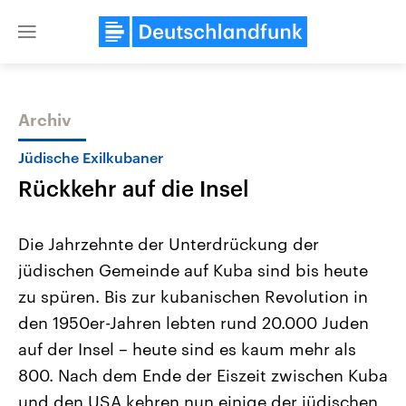
Close
menu
Archiv
Themen
Jüdische Exilkubaner
Rückkehr auf die Insel
Die Jahrzehnte der Unterdrückung der
jüdischen Gemeinde auf Kuba sind bis heute
zu spüren. Bis zur kubanischen Revolution in
Landtagswahl Sachsen-Anhalt
USA
den 1950er-Jahren lebten rund 20.000 Juden
2026
Aktuelle Beiträge, Analys
Alle Informationen
auf der Insel – heute sind es kaum mehr als
Hintergründe
Sachsen-Anhalt wählt am 6.
Wirtschaftlich und militäri
800. Nach dem Ende der Eiszeit zwischen Kuba
September 2026 einen neuen
gehören die Vereinigten S
Landtag. Seit 2021 wird das
den mächtigsten Ländern 
und den USA kehren nun einige der jüdischen
Bundesland von einer Koalition aus
mit großem Einfluss auf d