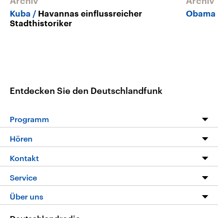
Archiv
Archiv
Kuba
Havannas einflussreicher
Obama 
Stadthistoriker
Entdecken Sie den Deutschlandfunk
Programm
Programm
Hören
Alle Sendungen
Livestream
Kontakt
Die Nachrichten
Audios
Hörerservice
Service
Nachrichtenleicht
Podcasts
Social Media
FAQ
Über uns
Neue Beiträge auf dlf.de
Deutschlandfunk App
Newsletter
Deutschlandradio
Themen-Schwerpunkte
Nachrichten App