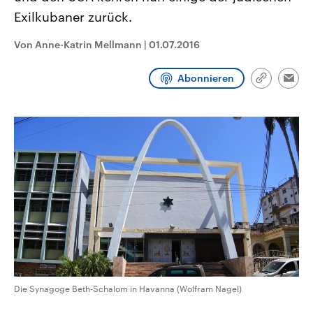
CDU, SPD und FDP regiert.-
aktuelle Weltgeschehen.
Exilkubaner zurück.
Umfragen, Prognosen,
Wahlprogramme, aktuelle Berichte
Sendungen
Programm
Podcasts
und Hintergründe zu den Parteien
Von Anne-Katrin Mellmann
|
01.07.2016
und Kandidaten der anstehenden
Wahl.
Audio-Archiv
Abonnieren
Link
Emai
kopieren/te
Die Synagoge Beth-Schalom in Havanna (Wolfram Nagel)