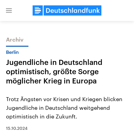
Close
menu
Archiv
Themen
Berlin
Jugendliche in Deutschland
optimistisch, größte Sorge
möglicher Krieg in Europa
Trotz Ängsten vor Krisen und Kriegen blicken
Landtagswahl Sachsen-Anhalt
USA
Jugendliche in Deutschland weitgehend
2026
Aktuelle Beiträge, Analys
Alle Informationen
Hintergründe
optimistisch in die Zukunft.
Sachsen-Anhalt wählt am 6.
Wirtschaftlich und militäri
September 2026 einen neuen
gehören die Vereinigten S
Landtag. Seit 2021 wird das
15.10.2024
den mächtigsten Ländern 
Bundesland von einer Koalition aus
mit großem Einfluss auf d