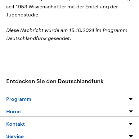
seit 1953 Wissenschaftler mit der Erstellung der
Jugendstudie.
Diese Nachricht wurde am 15.10.2024 im Programm
Deutschlandfunk gesendet.
Entdecken Sie den Deutschlandfunk
Programm
Programm
Hören
Alle Sendungen
Livestream
Kontakt
Die Nachrichten
Audios
Hörerservice
Service