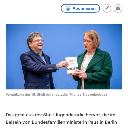
CDU, SPD und FDP regiert.-
aktuelle Weltgeschehen.
Umfragen, Prognosen,
Abonnieren
Link
Emai
Wahlprogramme, aktuelle Berichte
kopieren/te
Sendungen
Programm
Podcasts
und Hintergründe zu den Parteien
und Kandidaten der anstehenden
Wahl.
Audio-Archiv
Vorstellung der 19. Shell Jugendstudie (Michael Kappeler/dpa)
Das geht aus der Shell-Jugendstudie hervor, die im
Beisein von Bundesfamilienministerin Paus in Berlin