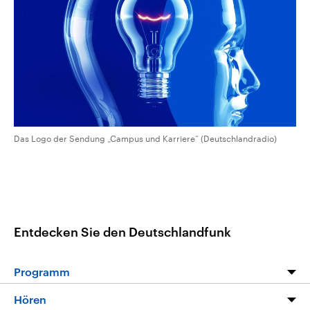
CDU, SPD und FDP regiert.-
aktuelle Weltgeschehen.
Umfragen, Prognosen,
Wahlprogramme, aktuelle Berichte
Sendungen
Programm
Podcasts
und Hintergründe zu den Parteien
und Kandidaten der anstehenden
Wahl.
Audio-Archiv
Das Logo der Sendung „Campus und Karriere“ (Deutschlandradio)
Entdecken Sie den Deutschlandfunk
Programm
Programm
Hören