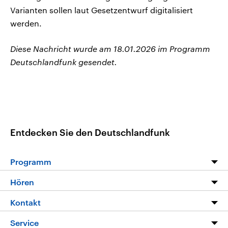
Varianten sollen laut Gesetzentwurf digitalisiert
werden.
Diese Nachricht wurde am 18.01.2026 im Programm
Deutschlandfunk gesendet.
Entdecken Sie den Deutschlandfunk
Programm
Programm
Hören
Alle Sendungen
Livestream
Kontakt
Die Nachrichten
Audios
Hörerservice
Service
Nachrichtenleicht