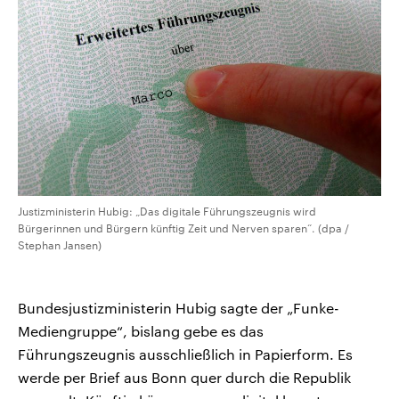
CDU, SPD und FDP regiert.-
aktuelle Weltgeschehen.
Umfragen, Prognosen,
Wahlprogramme, aktuelle Berichte
Sendungen
Programm
Podcasts
und Hintergründe zu den Parteien
und Kandidaten der anstehenden
Wahl.
Audio-Archiv
Justizministerin Hubig: „Das digitale Führungszeugnis wird
Bürgerinnen und Bürgern künftig Zeit und Nerven sparen“. (dpa /
Stephan Jansen)
Bundesjustizministerin Hubig sagte der „Funke-
Mediengruppe“, bislang gebe es das
Führungszeugnis ausschließlich in Papierform. Es
werde per Brief aus Bonn quer durch die Republik