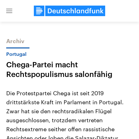
Close
menu
Archiv
Themen
Portugal
Chega-Partei macht
Rechtspopulismus salonfähig
Die Protestpartei Chega ist seit 2019
drittstärkste Kraft im Parlament in Portugal.
Landtagswahl Sachsen-Anhalt
USA
Zwar hat sie den rechtsradikalen Flügel
2026
Aktuelle Beiträge, Analys
Alle Informationen
Hintergründe
ausgeschlossen, trotzdem vertreten
Sachsen-Anhalt wählt am 6.
Wirtschaftlich und militäri
September 2026 einen neuen
gehören die Vereinigten S
Rechtsextreme seither offen rassistische
Landtag. Seit 2021 wird das
den mächtigsten Ländern 
Ansichten oder loben die Salazar-Diktatur.
Bundesland von einer Koalition aus
mit großem Einfluss auf d