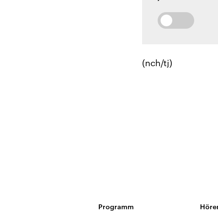
(nch/tj)
Programm
Höre