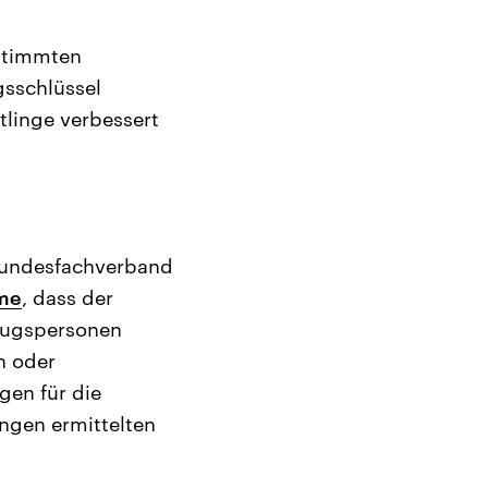
estimmten
gsschlüssel
tlinge verbessert
 Bundesfachverband
hme
, dass der
ezugspersonen
n oder
gen für die
ngen ermittelten