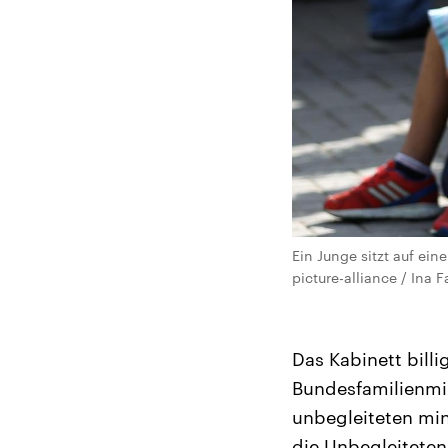
Ein Junge sitzt auf ei
picture-alliance / Ina 
Das Kabinett bill
Bundesfamilienmin
unbegleiteten mind
die Unbegleiteten