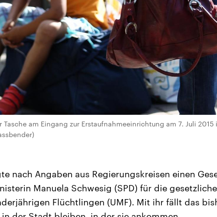
ner Tasche am Eingang zur Erstaufnahmeeinrichtung am 7. Juli 2015
Fassbender)
igte nach Angaben aus Regierungskreisen einen Ges
isterin Manuela Schwesig (SPD) für die gesetzlich
erjährigen Flüchtlingen (UMF). Mit ihr fällt das bis
 in der Stadt bleiben, in der sie ankommen.