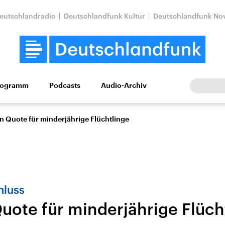
eutschlandradio
Deutschlandfunk Kultur
Deutschlandfunk No
rogramm
Podcasts
Audio-Archiv
Wirtschaft
Wissen
Kultur
Europa
Gesellschaf
an Quote für minderjährige Flüchtlinge
hluss
Quote für minderjährige Flüch
Nahostkonflikt
Iran
le Beiträge,
Aktuelle Lage und
Aktuelle Lage und