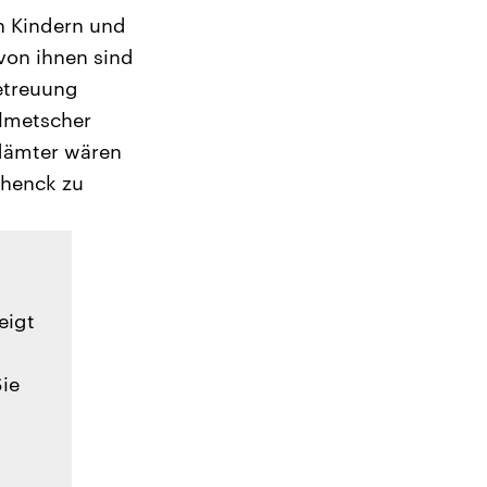
n Kindern und
 von ihnen sind
Betreuung
olmetscher
ndämter wären
chenck zu
eigt
Sie