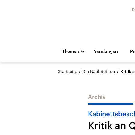
D
Themen
Sendungen
P
Die Nachrichten
Politik
/
/
Startseite
Die Nachrichten
Kritik 
Hörspiel und Feature
Musik
Archiv
Kabinettsbesc
Kritik an 
Landtagswahl Sachsen-
USA
Anhalt 2026
Aktuel