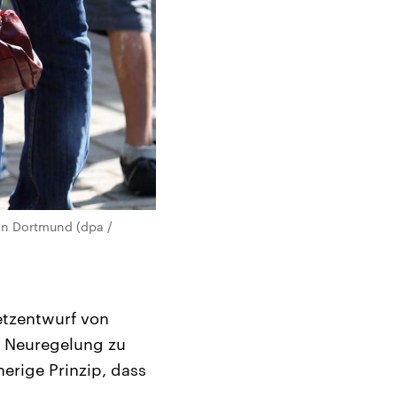
 in Dortmund (dpa /
etzentwurf von
e Neuregelung zu
herige Prinzip, dass