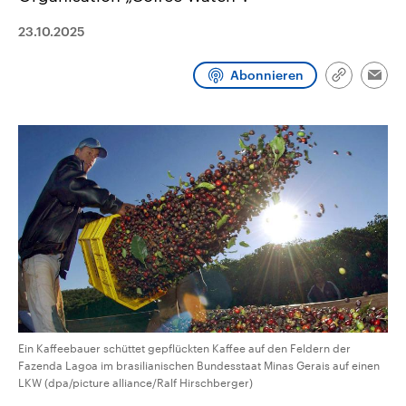
CDU, SPD und FDP regiert.-
aktuelle Weltgeschehen.
Umfragen, Prognosen,
23.10.2025
Wahlprogramme, aktuelle Berichte
Sendungen
Programm
Podcasts
und Hintergründe zu den Parteien
und Kandidaten der anstehenden
Abonnieren
Link
Wahl.
Emai
kopieren/te
Audio-Archiv
Ein Kaffeebauer schüttet gepflückten Kaffee auf den Feldern der
Fazenda Lagoa im brasilianischen Bundesstaat Minas Gerais auf einen
LKW (dpa/picture alliance/Ralf Hirschberger)