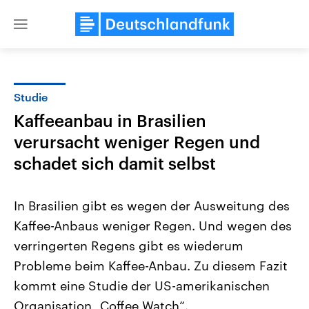
Close
menu
Studie
Themen
Kaffeeanbau in Brasilien
verursacht weniger Regen und
schadet sich damit selbst
In Brasilien gibt es wegen der Ausweitung des
Kaffee-Anbaus weniger Regen. Und wegen des
Landtagswahl Sachsen-Anhalt
USA
verringerten Regens gibt es wiederum
2026
Aktuelle Beiträge, Analys
Alle Informationen
Probleme beim Kaffee-Anbau. Zu diesem Fazit
Hintergründe
Sachsen-Anhalt wählt am 6.
Wirtschaftlich und militäri
kommt eine Studie der US-amerikanischen
September 2026 einen neuen
gehören die Vereinigten S
Landtag. Seit 2021 wird das
den mächtigsten Ländern 
Organisation „Coffee Watch“.
Bundesland von einer Koalition aus
mit großem Einfluss auf d