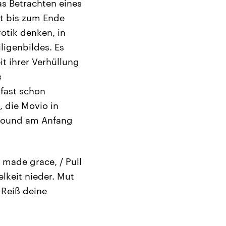
s Betrachten eines
st bis zum Ende
otik denken, in
ligenbildes. Es
it ihrer Verhüllung
s
fast schon
, die Movio in
a Pound am Anfang
 made grace, / Pull
elkeit nieder. Mut
Reiß deine