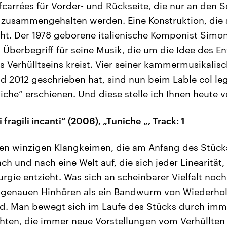
fcarrées für Vorder- und Rückseite, die nur an den S
 zusammengehalten werden. Eine Konstruktion, die
icht. Der 1978 geborene italienische Komponist Sim
s Überbegriff für seine Musik, die um die Idee des En
s Verhülltseins kreist. Vier seiner kammermusikalisc
 2012 geschrieben hat, sind nun beim Lable col le
iche“ erschienen. Und diese stelle ich Ihnen heute v
fragili incanti“ (2006), „Tuniche „, Track: 1
sen winzigen Klangkeimen, die am Anfang des Stücks „
ach und nach eine Welt auf, die sich jeder Linearität
rgie entzieht. Was sich an scheinbarer Vielfalt noc
m genauen Hinhören als ein Bandwurm von Wiederho
nd. Man bewegt sich im Laufe des Stücks durch imm
hten, die immer neue Vorstellungen vom Verhüllte