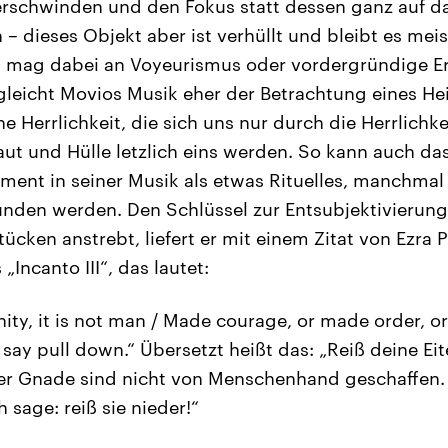
erschwinden und den Fokus statt dessen ganz auf da
 – dieses Objekt aber ist verhüllt und bleibt es mei
 mag dabei an Voyeurismus oder vordergründige Er
 gleicht Movios Musik eher der Betrachtung eines Hei
ine Herrlichkeit, die sich uns nur durch die Herrlichke
Haut und Hülle letzlich eins werden. So kann auch da
ent in seiner Musik als etwas Rituelles, manchmal 
unden werden. Den Schlüssel zur Entsubjektivierung
Stücken anstrebt, liefert er mit einem Zitat von Ezr
 „Incanto III“, das lautet:
ity, it is not man / Made courage, or made order, or
 say pull down.“ Übersetzt heißt das: „Reiß deine Eit
r Gnade sind nicht von Menschenhand geschaffen. 
ch sage: reiß sie nieder!“