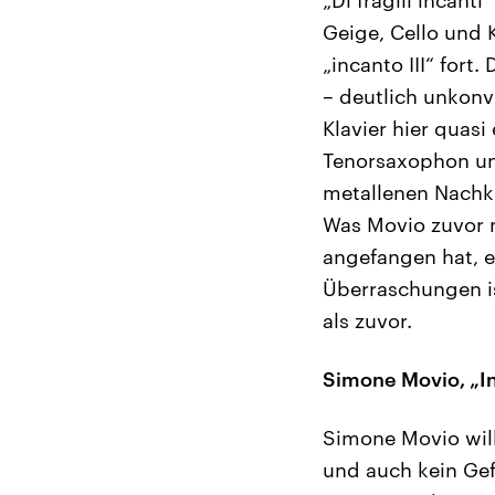
Geige, Cello und 
„incanto III“ for
– deutlich unkonv
Klavier hier quasi
Tenorsaxophon und
metallenen Nachkl
Was Movio zuvor m
angefangen hat, e
Überraschungen is
als zuvor.
Simone Movio, „Inc
Simone Movio will
und auch kein Gefü