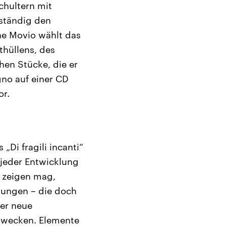
chultern mit
 ständig den
one Movio wählt das
thüllens, des
hen Stücke, die er
gno auf einer CD
or.
Di fragili incanti“
, jeder Entwicklung
h zeigen mag,
lungen – die doch
er neue
n wecken. Elemente