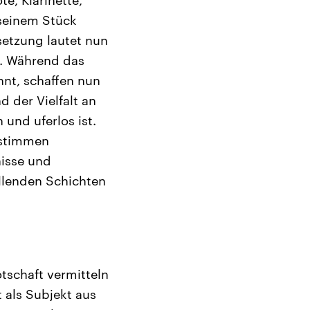
 seinem Stück
setzung lautet nun
r. Während das
innt, schaffen nun
 der Vielfalt an
und uferlos ist.
lstimmen
nisse und
llenden Schichten
tschaft vermitteln
t als Subjekt aus