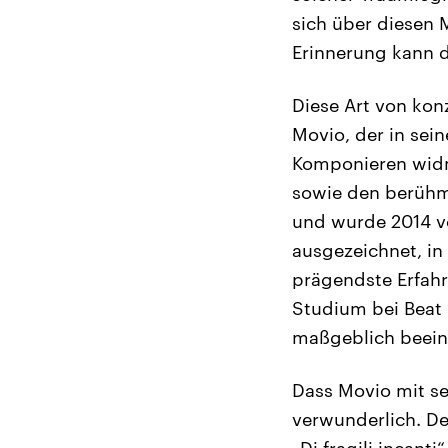
sich über diesen 
Erinnerung kann 
Diese Art von kon
Movio, der in sei
Komponieren widme
sowie den berühm
und wurde 2014 vo
ausgezeichnet, in
prägendste Erfah
Studium bei Beat 
maßgeblich beeinf
Dass Movio mit se
verwunderlich. D
„Di fragili incan