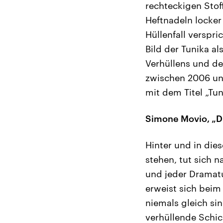
rechteckigen Stof
Heftnadeln locker
Hüllenfall verspr
Bild der Tunika al
Verhüllens und de
zwischen 2006 und
mit dem Titel „Tun
Simone Movio, „Di 
Hinter und in die
stehen, tut sich n
und jeder Dramatu
erweist sich bei
niemals gleich si
verhüllende Schic