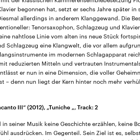
Klavier begonnen hat, setzt er sechs Jahre später in
t. Diesmal allerdings in anderem Klanggewand. Die Be
entioneller: Tenorsaxophon, Schlagzeug und Klavie
 eine nahtlose Linie vom alten ins neue Stück fortsp
 Schlagzeug eine Klangwelt, die vor allem aufgrund
angsinstrumente im modernen Schlagapparat reich 
it reduzierten Mitteln und vertrauten Instrumenta
ntlässt er nun in eine Dimension, die voller Geheim
t – denn nun liegt der Kern hinter noch mehr verhü
anto III“ (2012), „Tuniche „, Track: 2
 in seiner Musik keine Geschichte erzählen, keine Bo
hl ausdrücken. Im Gegenteil. Sein Ziel ist es, selbs