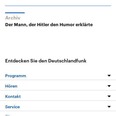
Archiv
Der Mann, der Hitler den Humor erklärte
Entdecken Sie den Deutschlandfunk
Programm
Programm
Hören
Alle Sendungen
Livestream
Kontakt
Die Nachrichten
Audios
Hörerservice
Service
Nachrichtenleicht
Podcasts
Social Media
FAQ