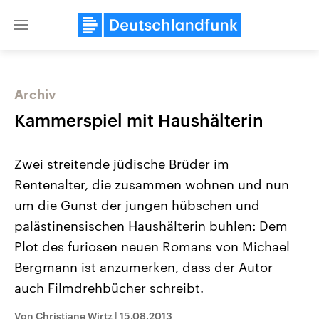
Close
menu
Archiv
Themen
Kammerspiel mit Haushälterin
Zwei streitende jüdische Brüder im
Rentenalter, die zusammen wohnen und nun
um die Gunst der jungen hübschen und
palästinensischen Haushälterin buhlen: Dem
Plot des furiosen neuen Romans von Michael
Landtagswahl Sachsen-Anhalt
USA
2026
Aktuelle Beiträge, Analys
Bergmann ist anzumerken, dass der Autor
Alle Informationen
Hintergründe
Sachsen-Anhalt wählt am 6.
Wirtschaftlich und militäri
auch Filmdrehbücher schreibt.
September 2026 einen neuen
gehören die Vereinigten S
Landtag. Seit 2021 wird das
den mächtigsten Ländern 
Von Christiane Wirtz
|
15.08.2013
Bundesland von einer Koalition aus
mit großem Einfluss auf d