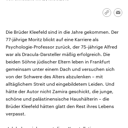
CDU, SPD und FDP regiert.-
aktuelle Weltgeschehen.
Umfragen, Prognosen,
Wahlprogramme, aktuelle Berichte
Link
Emai
Sendungen
Programm
Podcasts
und Hintergründe zu den Parteien
kopieren/te
und Kandidaten der anstehenden
Wahl.
Die Brüder Kleefeld sind in die Jahre gekommen. Der
Audio-Archiv
77-jährige Moritz blickt auf eine Karriere als
Psychologie-Professor zurück, der 75-jährige Alfred
war als Dracula-Darsteller mäßig erfolgreich. Die
beiden Söhne jüdischer Eltern leben in Frankfurt
gemeinsam unter einem Dach und versuchen sich
von der Schwere des Alters abzulenken – mit
alltäglichem Streit und eingebildetem Leiden. Und
hätte der Autor nicht Zamira geschickt, die junge,
schöne und palästinensische Haushälterin – die
Brüder Kleefeld hätten glatt den Rest ihres Lebens
verpasst.