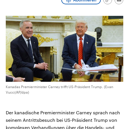
Link
Emai
CDU, SPD und FDP regiert.-
aktuelle Weltgeschehen.
kopieren/te
Umfragen, Prognosen,
Wahlprogramme, aktuelle Berichte
Sendungen
Programm
Podcasts
und Hintergründe zu den Parteien
und Kandidaten der anstehenden
Wahl.
Audio-Archiv
Kanadas Premierminister Carney trifft US-Präsident Trump. (Evan
Vucci/AP/dpa)
Der kanadische Premierminister Carney sprach nach
seinem Antrittsbesuch bei US-Präsident Trump von
komplexen Verhandlungen über die Handels- und