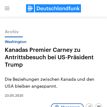
Close
menu
Archiv
Themen
Washington
Kanadas Premier Carney zu
Antrittsbesuch bei US-Präsident
Trump
Die Beziehungen zwischen Kanada und den
Landtagswahl Sachsen-Anhalt
USA
USA bleiben angespannt.
2026
Aktuelle Beiträge, Analys
Alle Informationen
Hintergründe
Sachsen-Anhalt wählt am 6.
Wirtschaftlich und militäri
23.05.2025
September 2026 einen neuen
gehören die Vereinigten S
Landtag. Seit 2021 wird das
den mächtigsten Ländern 
Bundesland von einer Koalition aus
mit großem Einfluss auf d
Abonnieren