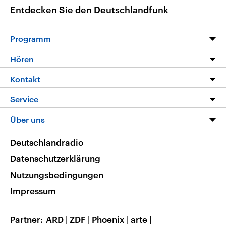
Entdecken Sie den Deutschlandfunk
Programm
Programm
Hören
Alle Sendungen
Livestream
Kontakt
Die Nachrichten
Audios
Hörerservice
Service
Nachrichtenleicht
Podcasts
Social Media
FAQ
Über uns
Neue Beiträge auf dlf.de
Deutschlandfunk App
Newsletter
Deutschlandradio
Themen-Schwerpunkte
Nachrichten App
Deutschlandradio
Veranstaltungen
Presse
Frequenzen
Datenschutzerklärung
Musikliste
Ausbildung und Karriere
Nutzungsbedingungen
RSS
Transparenz
Impressum
Korrekturen
Barrierefreiheit
Partner
ARD
|
ZDF
|
Phoenix
|
arte
|