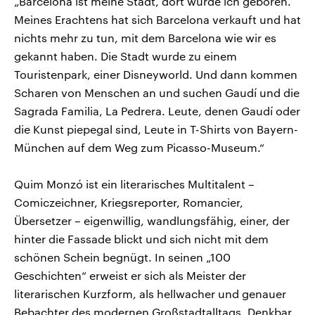
„Barcelona ist meine Stadt, dort wurde ich geboren.
Meines Erachtens hat sich Barcelona verkauft und hat
nichts mehr zu tun, mit dem Barcelona wie wir es
gekannt haben. Die Stadt wurde zu einem
Touristenpark, einer Disneyworld. Und dann kommen
Scharen von Menschen an und suchen Gaudí und die
Sagrada Familia, La Pedrera. Leute, denen Gaudí oder
die Kunst piepegal sind, Leute in T-Shirts von Bayern-
München auf dem Weg zum Picasso-Museum.“
Quim Monzó ist ein literarisches Multitalent –
Comiczeichner, Kriegsreporter, Romancier,
Übersetzer – eigenwillig, wandlungsfähig, einer, der
hinter die Fassade blickt und sich nicht mit dem
schönen Schein begnügt. In seinen „100
Geschichten“ erweist er sich als Meister der
literarischen Kurzform, als hellwacher und genauer
Bebachter des modernen Großstadtalltags. Denkbar