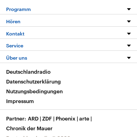
Programm
Programm
Hören
Alle Sendungen
Livestream
Kontakt
Die Nachrichten
Audios
Hörerservice
Service
Nachrichtenleicht
Podcasts
Social Media
FAQ
Über uns
Neue Beiträge auf dlf.de
Deutschlandfunk App
Newsletter
Deutschlandradio
Themen-Schwerpunkte
Nachrichten App
Deutschlandradio
Veranstaltungen
Presse
Frequenzen
Datenschutzerklärung
Musikliste
Ausbildung und Karriere
Nutzungsbedingungen
RSS
Transparenz
Impressum
Korrekturen
Barrierefreiheit
Partner
ARD
|
ZDF
|
Phoenix
|
arte
|
Chronik der Mauer