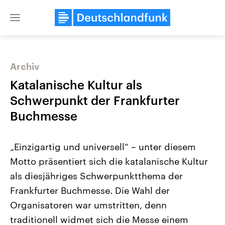
Close
menu
Archiv
Themen
Katalanische Kultur als
Schwerpunkt der Frankfurter
Buchmesse
„Einzigartig und universell“ – unter diesem
Motto präsentiert sich die katalanische Kultur
als diesjähriges Schwerpunktthema der
Landtagswahl Sachsen-Anhalt
USA
2026
Aktuelle Beiträge, Analys
Frankfurter Buchmesse. Die Wahl der
Alle Informationen
Hintergründe
Sachsen-Anhalt wählt am 6.
Wirtschaftlich und militäri
Organisatoren war umstritten, denn
September 2026 einen neuen
gehören die Vereinigten S
Landtag. Seit 2021 wird das
den mächtigsten Ländern 
traditionell widmet sich die Messe einem
Bundesland von einer Koalition aus
mit großem Einfluss auf d