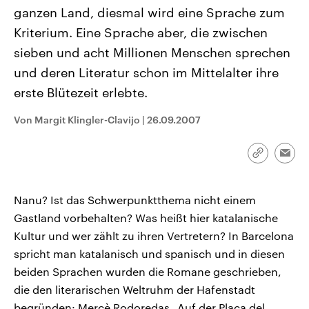
CDU, SPD und FDP regiert.-
aktuelle Weltgeschehen.
ganzen Land, diesmal wird eine Sprache zum
Umfragen, Prognosen,
Wahlprogramme, aktuelle Berichte
Kriterium. Eine Sprache aber, die zwischen
Sendungen
Programm
Podcasts
und Hintergründe zu den Parteien
sieben und acht Millionen Menschen sprechen
und Kandidaten der anstehenden
Wahl.
und deren Literatur schon im Mittelalter ihre
Audio-Archiv
erste Blütezeit erlebte.
Von Margit Klingler-Clavijo
|
26.09.2007
Link
Emai
kopieren/te
Nanu? Ist das Schwerpunktthema nicht einem
Gastland vorbehalten? Was heißt hier katalanische
Kultur und wer zählt zu ihren Vertretern? In Barcelona
spricht man katalanisch und spanisch und in diesen
beiden Sprachen wurden die Romane geschrieben,
die den literarischen Weltruhm der Hafenstadt
begründen: Mercè Rodoredas „Auf der Placa del