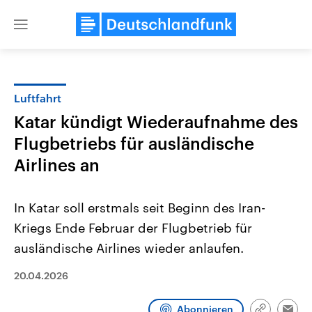
Close
menu
Luftfahrt
Themen
Katar kündigt Wiederaufnahme des
Flugbetriebs für ausländische
Airlines an
In Katar soll erstmals seit Beginn des Iran-
Kriegs Ende Februar der Flugbetrieb für
Landtagswahl Sachsen-Anhalt
USA
ausländische Airlines wieder anlaufen.
2026
Aktuelle Beiträge, Analys
Alle Informationen
Hintergründe
20.04.2026
Sachsen-Anhalt wählt am 6.
Wirtschaftlich und militäri
September 2026 einen neuen
gehören die Vereinigten S
Landtag. Seit 2021 wird das
den mächtigsten Ländern 
Abonnieren
Bundesland von einer Koalition aus
mit großem Einfluss auf d