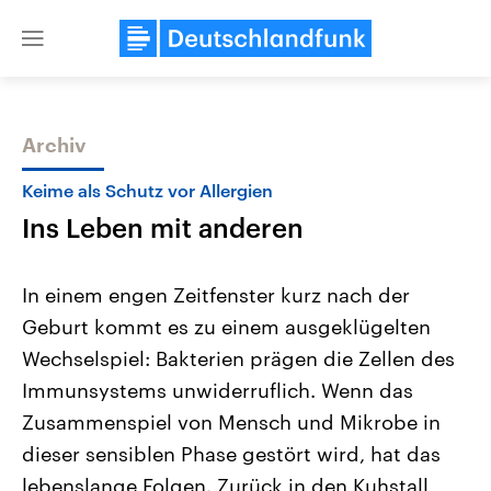
Close
menu
Archiv
Themen
Keime als Schutz vor Allergien
Ins Leben mit anderen
In einem engen Zeitfenster kurz nach der
Geburt kommt es zu einem ausgeklügelten
Wechselspiel: Bakterien prägen die Zellen des
Landtagswahl Sachsen-Anhalt
USA
Immunsystems unwiderruflich. Wenn das
2026
Aktuelle Beiträge, Analys
Alle Informationen
Zusammenspiel von Mensch und Mikrobe in
Hintergründe
Sachsen-Anhalt wählt am 6.
Wirtschaftlich und militäri
dieser sensiblen Phase gestört wird, hat das
September 2026 einen neuen
gehören die Vereinigten S
Landtag. Seit 2021 wird das
den mächtigsten Ländern 
lebenslange Folgen. Zurück in den Kuhstall,
Bundesland von einer Koalition aus
mit großem Einfluss auf d