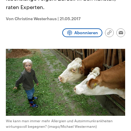
CDU, SPD und FDP regiert.-
aktuelle Weltgeschehen.
raten Experten.
Umfragen, Prognosen,
Wahlprogramme, aktuelle Berichte
Sendungen
Programm
Podcasts
und Hintergründe zu den Parteien
Von Christine Westerhaus
|
21.05.2017
und Kandidaten der anstehenden
Wahl.
Audio-Archiv
Abonnieren
Link
Emai
kopieren/te
Wie kann man immer mehr Allergien und Autoimmunkrankheiten
wirkungsvoll begegnen? (imago/Michael Westermann)