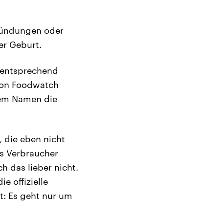
zündungen oder
er Geburt.
d entsprechend
tion Foodwatch
hem Namen die
, die eben nicht
ls Verbraucher
h das lieber nicht.
e offizielle
t: Es geht nur um