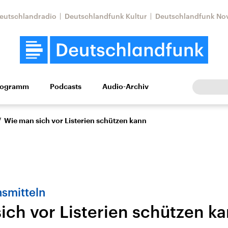
eutschlandradio
Deutschlandfunk Kultur
Deutschlandfunk No
rogramm
Podcasts
Audio-Archiv
Wirtschaft
Wissen
Kultur
Europa
Gesellschaf
/
Wie man sich vor Listerien schützen kann
smitteln
ich vor Listerien schützen k
Nahostkonflikt
Iran
le Beiträge,
Aktuelle Lage und
Aktuelle Lage und