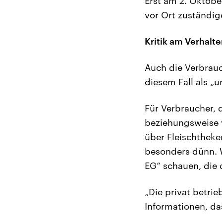
Erst am 2. Oktobe
vor Ort zuständig
Kritik am Verhalt
Auch die Verbrauc
diesem Fall als „u
Für Verbraucher, d
beziehungsweise ve
über Fleischtheke
besonders dünn. 
EG“ schauen, die 
„Die privat betri
Informationen, das