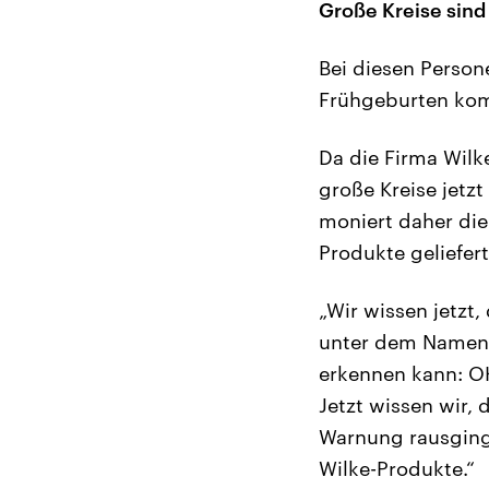
Große Kreise sind
Bei diesen Perso
Frühgeburten komm
Da die Firma Wilk
große Kreise jetz
moniert daher di
Produkte geliefer
„Wir wissen jetzt
unter dem Namen W
erkennen kann: OK
Jetzt wissen wir, 
Warnung rausging,
Wilke-Produkte.“