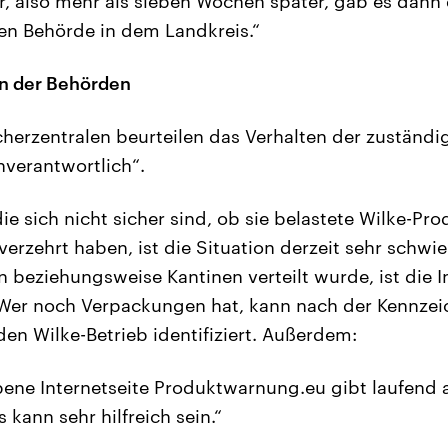
r, also mehr als sieben Wochen später, gab es dann
en Behörde in dem Landkreis.“
en der Behörden
herzentralen beurteilen das Verhalten der zuständi
nverantwortlich“.
ie sich nicht sicher sind, ob sie belastete Wilke-Pr
rzehrt haben, ist die Situation derzeit sehr schwier
n beziehungsweise Kantinen verteilt wurde, ist die 
Wer noch Verpackungen hat, kann nach der Kennze
den Wilke-Betrieb identifiziert. Außerdem:
ebene Internetseite Produktwarnung.eu gibt laufend a
 kann sehr hilfreich sein.“