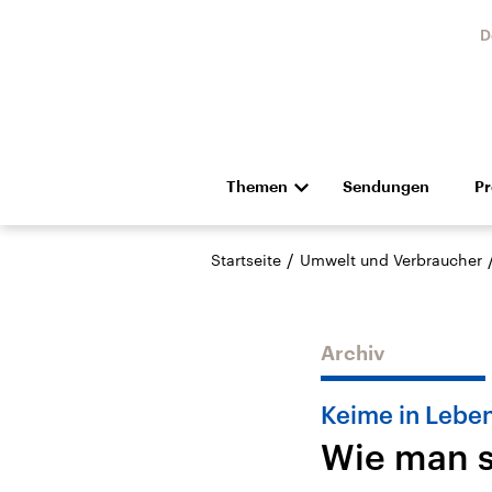
D
Themen
Sendungen
P
Die Nachrichten
Politik
/
Startseite
Umwelt und Verbraucher
Hörspiel und Feature
Musik
Archiv
Keime in Leben
Wie man s
Landtagswahl Sachsen-
USA
Anhalt 2026
Aktuel