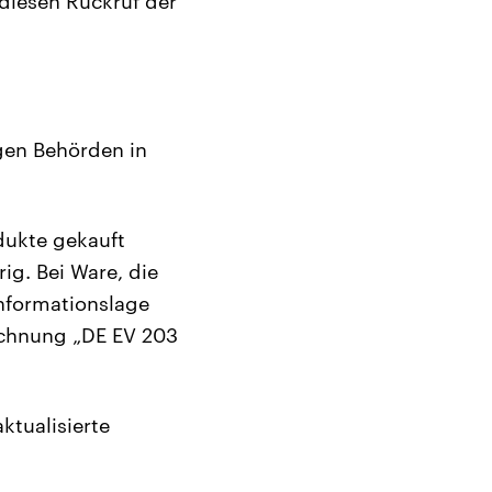
 diesen Rückruf der
gen Behörden in
odukte gekauft
ig. Bei Ware, die
Informationslage
ichnung „DE EV 203
ktualisierte