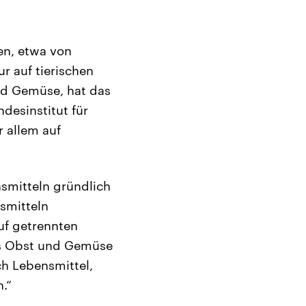
en, etwa von
ur auf tierischen
nd Gemüse, hat das
ndesinstitut für
 allem auf
smitteln gründlich
smitteln
uf getrennten
es Obst und Gemüse
h Lebensmittel,
.“