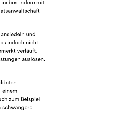
n insbesondere mit
aatsanwaltschaft
n ansiedeln und
as jedoch nicht.
merkt verläuft,
astungen auslösen.
ildeten
d einem
ch zum Beispiel
h schwangere