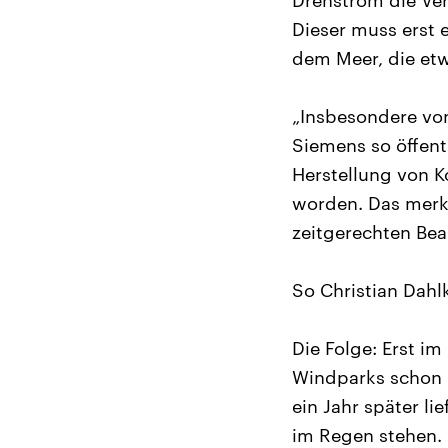
Drehstrom die Ver
Dieser muss erst 
dem Meer, die et
„Insbesondere von
Siemens so öffent
Herstellung von K
worden. Das merk
zeitgerechten Be
So Christian Dahl
Die Folge: Erst i
Windparks schon l
ein Jahr später l
im Regen stehen.