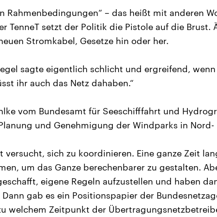
en Rahmenbedingungen“ – das heißt mit anderen Wo
 TenneT setzt der Politik die Pistole auf die Brust. 
 neuen Stromkabel, Gesetze hin oder her.
Regel sagte eigentlich schlicht und ergreifend, wen
üsst ihr auch das Netz dahaben.“
hlke vom Bundesamt für Seeschifffahrt und Hydrogra
e Planung und Genehmigung der Windparks in Nord-
t versucht, sich zu koordinieren. Eine ganze Zeit lan
, um das Ganze berechenbarer zu gestalten. Aber
 geschafft, eigene Regeln aufzustellen und haben da
n. Dann gab es ein Positionspapier der Bundesnetzag
zu welchem Zeitpunkt der Übertragungsnetzbetreib