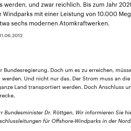
sen und
Hintergründe
Hintergründe
s werden, und zwar reichlich. Bis zum Jahr 202
Der Überfall der
Der Iran – seit der
rgründe
haftlich und
palästinensischen
Islamischen Revolu
 Windparks mit einer Leistung von 10.000 Meg
risch gehören die
Terrororganisation
1979 auch Islamisc
igten Staaten zu
Hamas im Oktober 2023
Republik Iran – ist e
 etwa sechs modernen Atomkraftwerken.
ächtigsten
auf Israel hat in der
von einem
n der Erde, mit
Region wieder die
Religionsführer auto
 Einfluss auf das
Gewalt entfacht. Israel
regierter Staat im 
11.06.2012
le Weltgeschehen.
möchte die Hamas
Osten. Eine Feindsc
zerstören. Diese wird wie
zu Israel und zu de
die Hisbollah im Libanon
ist fest in der
vom Iran unterstützt.
Staatsideologie
verankert.
der Bundesregierung. Doch um es zu erreichen, müss
 werden. Und nicht nur das. Der Strom muss an di
 ganze Land transportiert werden. Doch Anschluss 
recke.
r Bundesminister Dr. Röttgen, Wir informieren Sie hie
schlussleitungen für Offshore-Windparks in der Nord