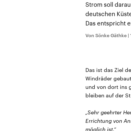
Alle Informationen
Analy
Strom soll darau
Sachsen-Anhalt wählt
Hinte
am 6. September 2026
Wirtsc
deutschen Küste
einen neuen Landtag.
militä
Seit 2021 wird das
Verein
Das entspricht
Bundesland von einer
den m
Koalition aus CDU, SPD
Länder
und FDP regiert.-
großem
Von Sönke Gäthke
|
Umfragen, Prognosen,
aktuel
Wahlprogramme,
aktuelle Berichte und
Hintergründe zu den
Parteien und Kandidaten
der anstehenden Wahl.
Das ist das Ziel 
Windräder gebaut
und von dort ins
bleiben auf der St
„Sehr geehrter Her
Errichtung von An
möglich ist.“