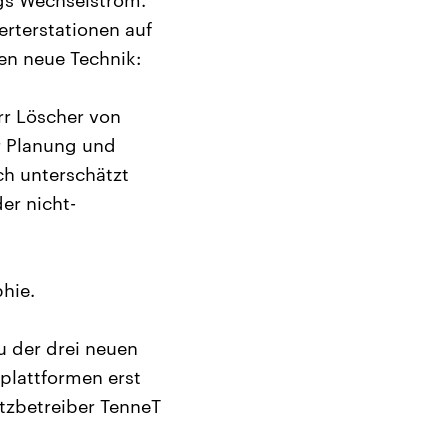
gs Wechselstrom.
erterstationen auf
en neue Technik:
rr Löscher von
er Planung und
ch unterschätzt
er nicht-
hie.
u der drei neuen
plattformen erst
etzbetreiber TenneT