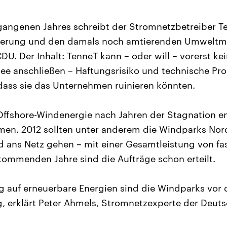
angenen Jahres schreibt der Stromnetzbetreiber Te
ierung und den damals noch amtierenden Umweltmi
DU. Der Inhalt: TenneT kann – oder will – vorerst k
ee anschließen – Haftungsrisiko und technische Pr
dass sie das Unternehmen ruinieren könnten.
Offshore-Windenergie nach Jahren der Stagnation en
n. 2012 sollten unter anderem die Windparks Nor
 ans Netz gehen – mit einer Gesamtleistung von fa
kommenden Jahre sind die Aufträge schon erteilt.
g auf erneuerbare Energien sind die Windparks vor 
, erklärt Peter Ahmels, Stromnetzexperte der Deut