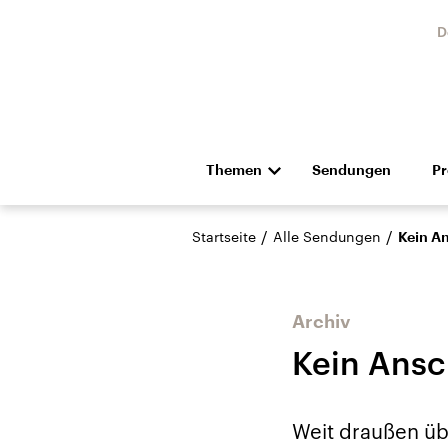
D
Themen
Sendungen
P
Die Nachrichten
Politik
/
/
Startseite
Alle Sendungen
Kein A
Hörspiel und Feature
Musik
Archiv
Kein Ansc
Landtagswahl Sachsen-
USA
Weit draußen üb
Anhalt 2026
Aktuel