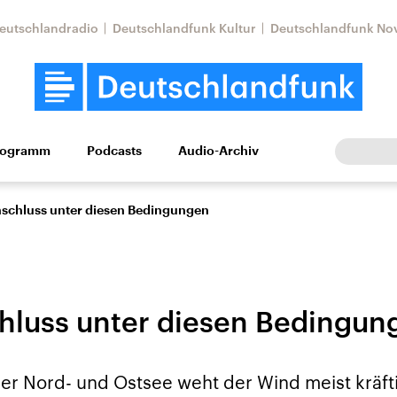
eutschlandradio
Deutschlandfunk Kultur
Deutschlandfunk No
rogramm
Podcasts
Audio-Archiv
Wirtschaft
Wissen
Kultur
Europa
Gesellschaf
nschluss unter diesen Bedingungen
hluss unter diesen Bedingun
Nahostkonflikt
Iran
er Nord- und Ostsee weht der Wind meist kräfti
le Beiträge,
Aktuelle Lage und
Aktuelle Lage und