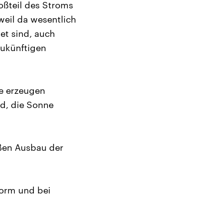
roßteil des Stroms
weil da wesentlich
et sind, auch
zukünftigen
ee erzeugen
rd, die Sonne
oßen Ausbau der
Form und bei