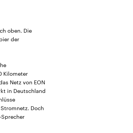
ch oben. Die
ier der
che
0 Kilometer
 das Netz von EON
kt in Deutschland
hlüsse
s Stromnetz. Doch
-Sprecher