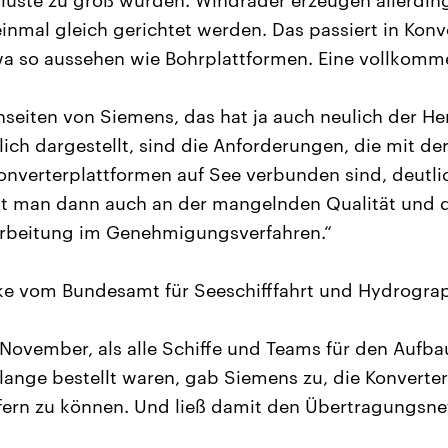
luste zu groß würden. Windräder erzeugen allerdin
einmal gleich gerichtet werden. Das passiert in Konv
wa so aussehen wie Bohrplattformen. Eine vollkomm
seiten von Siemens, das hat ja auch neulich der He
lich dargestellt, sind die Anforderungen, die mit d
onverterplattformen auf See verbunden sind, deutli
t man dann auch an der mangelnden Qualität und d
arbeitung im Genehmigungsverfahren.“
ke vom Bundesamt für Seeschifffahrt und Hydrograp
m November, als alle Schiffe und Teams für den Aufba
ange bestellt waren, gab Siemens zu, die Konverter
iefern zu können. Und ließ damit den Übertragungsn