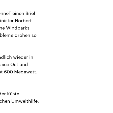
nneT einen Brief
nister Norbert
eine Windparks
obleme drohen so
dlich wieder in
dsee Ost und
st 600 Megawatt.
der Küste
schen Umwelthilfe.