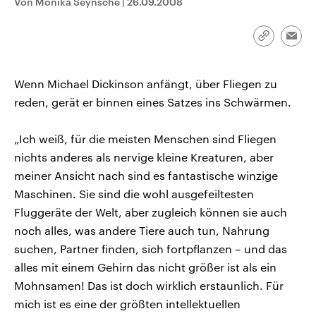
Von Monika Seynsche
|
26.09.2008
CDU, SPD und FDP regiert.-
aktuelle Weltgeschehen.
Umfragen, Prognosen,
Wahlprogramme, aktuelle Berichte
Link
Sendungen
Programm
Podcasts
und Hintergründe zu den Parteien
Emai
kopieren/te
und Kandidaten der anstehenden
Wahl.
Audio-Archiv
Wenn Michael Dickinson anfängt, über Fliegen zu
reden, gerät er binnen eines Satzes ins Schwärmen.
„Ich weiß, für die meisten Menschen sind Fliegen
nichts anderes als nervige kleine Kreaturen, aber
meiner Ansicht nach sind es fantastische winzige
Maschinen. Sie sind die wohl ausgefeiltesten
Fluggeräte der Welt, aber zugleich können sie auch
noch alles, was andere Tiere auch tun, Nahrung
suchen, Partner finden, sich fortpflanzen – und das
alles mit einem Gehirn das nicht größer ist als ein
Mohnsamen! Das ist doch wirklich erstaunlich. Für
mich ist es eine der größten intellektuellen