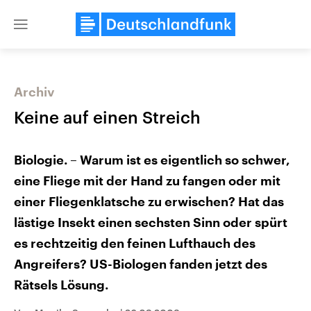
Close
menu
Archiv
Themen
Keine auf einen Streich
Biologie. – Warum ist es eigentlich so schwer,
eine Fliege mit der Hand zu fangen oder mit
einer Fliegenklatsche zu erwischen? Hat das
lästige Insekt einen sechsten Sinn oder spürt
Landtagswahl Sachsen-Anhalt
es rechtzeitig den feinen Lufthauch des
USA
2026
Aktuelle Beiträge, Analys
Angreifers? US-Biologen fanden jetzt des
Alle Informationen
Hintergründe
Sachsen-Anhalt wählt am 6.
Wirtschaftlich und militäri
Rätsels Lösung.
September 2026 einen neuen
gehören die Vereinigten S
Landtag. Seit 2021 wird das
den mächtigsten Ländern 
Bundesland von einer Koalition aus
mit großem Einfluss auf d