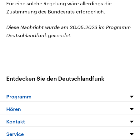
Für eine solche Regelung wäre allerdings die
Zustimmung des Bundesrats erforderlich.
Diese Nachricht wurde am 30.05.2023 im Programm
Deutschlandfunk gesendet.
Entdecken Sie den Deutschlandfunk
Programm
Programm
Hören
Alle Sendungen
Livestream
Kontakt
Die Nachrichten
Audios
Hörerservice
Service
Nachrichtenleicht
Podcasts