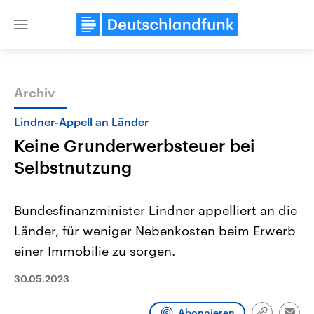
Close
menu
Archiv
Themen
Lindner-Appell an Länder
Keine Grunderwerbsteuer bei
Selbstnutzung
Bundesfinanzminister Lindner appelliert an die
Länder, für weniger Nebenkosten beim Erwerb
USA
Nahostkonflikt
einer Immobilie zu sorgen.
Aktuelle Beiträge, Analysen und
Aktuelle Lage und Hinter
Der Überfall der palästine
Hintergründe
Wirtschaftlich und militärisch
Terrororganisation Hamas
30.05.2023
gehören die Vereinigten Staaten zu
Oktober 2023 auf Israel ha
den mächtigsten Ländern der Erde,
Region wieder die Gewalt 
mit großem Einfluss auf das
Israel möchte die Hamas z
Abonnieren