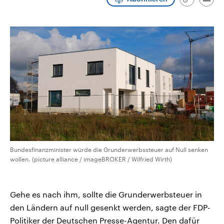
Link
Emai
aktuelle Weltgeschehen.
Diese wird wie die Hisboll
kopieren/te
Libanon vom Iran unterstüt
Sendungen
Programm
Podcasts
Audio-Archiv
Bundesfinanzminister würde die Grunderwerbssteuer auf Null senken
wollen. (picture alliance / imageBROKER / Wilfried Wirth)
Gehe es nach ihm, sollte die Grunderwerbsteuer in
den Ländern auf null gesenkt werden, sagte der FDP-
Politiker der Deutschen Presse-Agentur. Den dafür